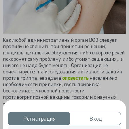
Как любой административный орган ВОЗ следует
правилу не спешить при принятии решений,
глядишь, детальные обсуждения либо в ворохе речей
похоронят саму проблему, либо утомят решающих…и
ничего не надо будет менять. Организация не
ориентируется на исследования активности вакцин
против гриппа, её задача
оповестить
население о
необходимости прививки, пусть прививка
бесполезна. О мизерной полезности
противогриппозной вакцины говорили с научных
«трибун» не раз, и не два.
В доковидную эру
мета-анализ
25 клинических
Регистрация
Регистрация
Вход
Вход
исследований, выполненный Кокрейновским
обществом, рассчитал, что использование