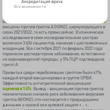
Аккредитация врача
Блюдущая экономические траты здравоохранения
Все возможности
американская CDC, несмотря на двухгодичную
беспрецедентно низкую заболеваемость гриппом, а
возможно, и благодаря этому,
определилась с ролью
вакцины против гриппа А (H3N2), циркулирующего в
сезон 2021/2022, то есть прямо сейчас. В клиническое
исследование в семи исследовательских центрах
включили 3 636 пациентов, начиная с шестимесячных
младенцев. Все с октября 2021 по февраль 2022 года
перенесли респираторное заболевание, естественно
не коронавирусной природы, у 5% ПЦР подтвердила
грипп А.
Привитых среди переболевших гриппом было 41%,
каждый второй вакцинирован в группе ОРВИ.
Эффективность антигриппозной вакцинации
оценена в 14%
. Вывод - вакцинация против гриппа
незначительно снизила риск заболевания вирусами
гриппа A(H3N2), что «согласуется с предыдущими
данными
о низкой или нулевой защите
<…>,
полученными в результате расследования вспышки