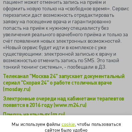
пациент может отменить запись на приём и
оформить новую только на «свободное время». Сервис
перезаписи даст возможность отредактировать
заявку на посещение врача и гарантированно
попасть на приём к нужному специалисту без
увеличения реального врачебного приёма и только за
счёт появления новых электронных возможностей.
«Новый сервис будет идти в комплексе с уже
существующими: электронной записью к врачу и
возможностью отменить запись по SMS. Это такой
тонкий тюнинг системы», - пообещали в ДЗ.
Телеканал "Москва 24" запускает документальный
сериал "Скорая 24" о работе столичных враче
(mosday.ru)
Электронные очереди над кабинетами терапевтов
появятся в 2016 году (www.m24.ru)
Помощь на крыльях (rg.ru)
Москвичи смогут перезаписаться к врачу онлайн
Мы используем файлы
cookie
, чтобы пользоваться
(www.m24.ru)
сайтом было удобно