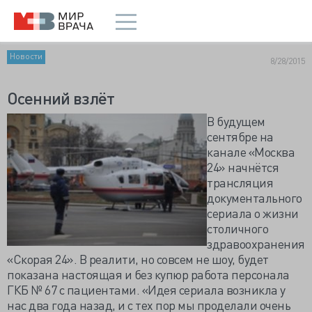
Новости
8/28/2015
Осенний взлёт
В будущем
сентябре на
канале «Москва
24» начнётся
трансляция
документального
сериала о жизни
столичного
здравоохранения
«Скорая 24». В реалити, но совсем не шоу, будет
показана настоящая и без купюр работа персонала
ГКБ № 67 с пациентами. «Идея сериала возникла у
нас два года назад, и с тех пор мы проделали очень