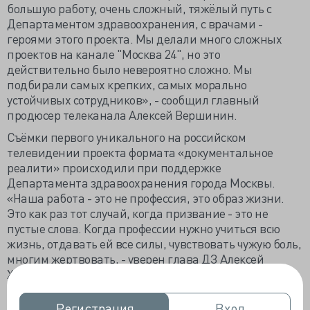
большую работу, очень сложный, тяжёлый путь с
Департаментом здравоохранения, с врачами -
героями этого проекта. Мы делали много сложных
проектов на канале "Москва 24", но это
действительно было невероятно сложно. Мы
подбирали самых крепких, самых морально
устойчивых сотрудников», - сообщил главный
продюсер телеканала Алексей Вершинин.
Съёмки первого уникального на российском
телевидении проекта формата «документальное
реалити» происходили при поддержке
Департамента здравоохранения города Москвы.
«Наша работа - это не профессия, это образ жизни.
Это как раз тот случай, когда призвание - это не
пустые слова. Когда профессии нужно учиться всю
жизнь, отдавать ей все силы, чувствовать чужую боль,
многим жертвовать, - уверен глава ДЗ Алексей
Хрипун. - Долгое время социальный статус медика,
его роль в обществе была деформирована, и мы
сейчас делаем все, чтобы позиционировать нашу
Регистрация
Регистрация
Вход
Вход