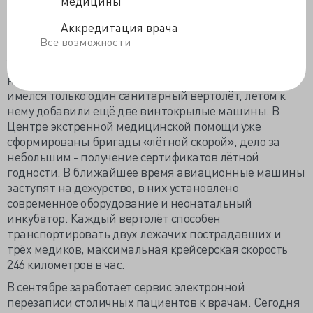
медицины
месте ли врач».
Аккредитация врача
За 7 месяцев среднее время доезда «скорой»
Все возможности
снизилось до 12,7 минут против прошлогодних 14,5.
Ускорение в столичных пробках – категория
непостоянная, а на весь многомиллионный город
имелся только один санитарный вертолёт, летом к
нему добавили ещё две винтокрылые машины. В
Центре экстренной медицинской помощи уже
сформированы бригады «лётной скорой», дело за
небольшим - получение сертификатов лётной
годности. В ближайшее время авиационные машины
заступят на дежурство, в них установлено
современное оборудование и неонатальный
инкубатор. Каждый вертолёт способен
транспортировать двух лежачих пострадавших и
трёх медиков, максимальная крейсерская скорость
246 километров в час.
В сентябре заработает сервис электронной
перезаписи столичных пациентов к врачам. Сегодня