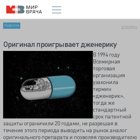
Новости
4/22/2016
Оригинал проигрывает дженерику
В 1994 году
Всемирная
торговая
организация
узаконила
термин
«дженерик»,
тогда же
стандартный
срок патентной
защиты ограничили 20 годами, не разрешая в
течение этого периода выводить на рынок аналог
оригинального препарата и позволяя производителю