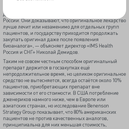
профиля, например, онкологи или ревматологи.
Рассерженные выступления специалистов против
дженериков мы не раз видели в последние годы в
России. Они доказывают, что оригинальное лекарство
лучше лечит или незаменимо для отдельных групп
пациентов, и государству приходится продолжать
закупать оригинал даже после появления
биоаналога», — объясняет директор «IMS Health
Россия и СНГ» Николай Демидов.
Таким не совсем честным способом оригинальный
препарат держится в госзакупках ещё
непродолжительное время, но целиком оригинальное
средство не вытесняется, всегда остаётся около 10%
пациентов, приобретающих препарат вне
зависимости от его стоимости. В США потребление
дженериков намного ниже, чем в Европе или
азиатских странах, но исследование Benenson
Strategy Group показывает, что 80% американских
пациентов не против качественных аналогов,
принципиальна для них меньшая стоимость,