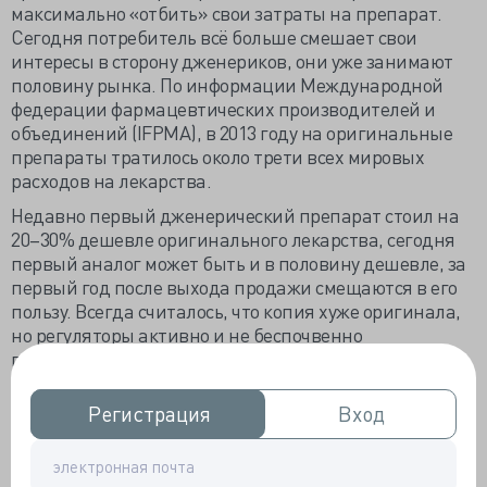
максимально «отбить» свои затраты на препарат.
Сегодня потребитель всё больше смешает свои
интересы в сторону дженериков, они уже занимают
половину рынка. По информации Международной
федерации фармацевтических производителей и
объединений (IFPMA), в 2013 году на оригинальные
препараты тратилось около трети всех мировых
расходов на лекарства.
Недавно первый дженерический препарат стоил на
20–30% дешевле оригинального лекарства, сегодня
первый аналог может быть и в половину дешевле, за
первый год после выхода продажи смещаются в его
пользу. Всегда считалось, что копия хуже оригинала,
но регуляторы активно и не беспочвенно
популяризировали идею использования
дженерических лекарств как наиболее оптимальных
по соотношению «цена-качество». Общий стандарт
Регистрация
Регистрация
Вход
Вход
производства и клинических испытаний
нивелировал остроту проблемы.