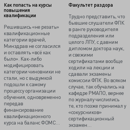
Как попасть на курсы
Факультет раздора
повышения
квалификации
Трудно представить, что
бывшие слушатели ФПК
Решившись «не резать»
в ранге руководителя
квалификационные
подразделения или
категории врачей,
целого ЛПУ, с давним
Минздрав не согласился
дипломом доктора наук,
и оставлять «всё как
и свежими
было». Как-либо
сертификатами вообще
модифицировать
ходили на лекции и
категории чиновники не
сдавали экзамены
стали, но с выдумкой
комиссии ФПК. Во всяком
подошли к самому
случае, так обучались на
процессу организации
кафедре РМАПО, вернее
обучения, одновременно
по журналу числились
передав
те, кто позже принимал у
финансирование
«сокурсников»
квалификационного
сертификационный
курса на баланс ФОМС…
экзамен…