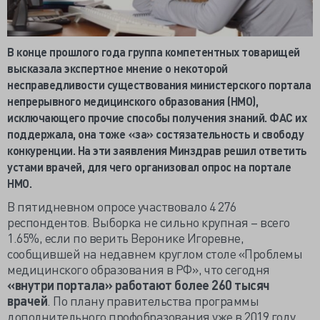
В конце прошлого года группа компетентных товарищей
высказала экспертное мнение о некоторой
несправедливости существования министерского портала
непрерывного медицинского образования (НМО),
исключающего прочие способы получения знаний. ФАС их
поддержала, она тоже «за» состязательность и свободу
конкуренции. На эти заявления Минздрав решил ответить
устами врачей, для чего организовал опрос на портале
НМО.
В пятидневном опросе участвовало 4 276
респондентов. Выборка не сильно крупная – всего
1.65%, если по верить Веронике Игоревне,
сообщившей на недавнем круглом столе «Проблемы
медицинского образования в РФ», что сегодня
«внутри портала»
работают
более 260 тысяч
врачей
. По плану правительства программы
дополнительного профобразования уже в 2019 году