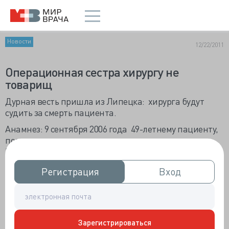
Новости
12/22/2011
Операционная сестра хирургу не
товарищ
Дурная весть пришла из Липецка: хирурга будут
судить за смерть пациента.
Анамнез: 9 сентября 2006 года 49-летнему пациенту,
поступившему в медико-санитарную часть
"Свободный сокол" с диагнозом "острый
деструктивный аппендицит, местный перитонит"
Регистрация
Регистрация
Вход
Вход
проведено хирургическое вмешательство, на тот
момент совершенно адекватное.
В ноябре 2009
года
Зарегистрироваться
повторное