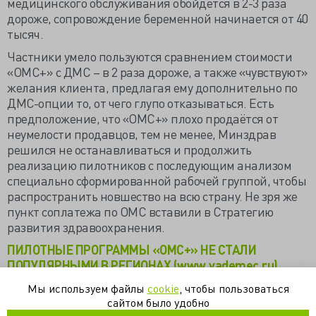
медицинского обслуживания обойдётся в 2-3 раза
дороже, сопровождение беременной начинается от 40
тысяч.
Частники умело пользуются сравнением стоимости
«ОМС+» с ДМС – в 2 раза дороже, а также «чувствуют»
желания клиента, предлагая ему дополнительно по
ДМС-опции то, от чего глупо отказываться. Есть
предположение, что «ОМС+» плохо продаётся от
неумелости продавцов, тем не менее, Минздрав
решился не останавливаться и продолжить
реализацию пилотников с последующим анализом
специально сформированной рабочей группой, чтобы
распространить новшество на всю страну. Не зря же
пункт соплатежа по ОМС вставили в Стратегию
развития здравоохранения.
ПИЛОТНЫЕ ПРОГРАММЫ «ОМС+» НЕ СТАЛИ
ПОПУЛЯРНЫМИ В РЕГИОНАХ (www.vademec.ru)
ПЯДЬ С ПЛЮСОМ (www.vademec.ru)
Мы используем файлы
cookie
, чтобы пользоваться
сайтом было удобно
СМИ: программа «ОМС+» не пользуется спросом