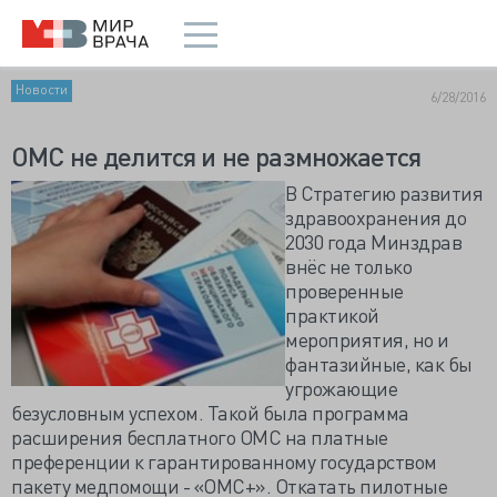
Новости
6/28/2016
ОМС не делится и не размножается
В Стратегию развития
здравоохранения до
2030 года Минздрав
внёс не только
проверенные
практикой
мероприятия, но и
фантазийные, как бы
угрожающие
безусловным успехом. Такой была программа
расширения бесплатного ОМС на платные
преференции к гарантированному государством
пакету медпомощи - «ОМС+». Откатать пилотные