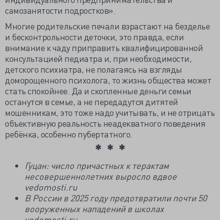
самозанятости подростков».
Многие родительские печали взрастают на безделье
и бесконтрольности деточки, это правда, если
внимание к чаду приправить квалифицированной
консультацией педиатра и, при необходимости,
детского психиатра, не полагаясь на взгляды
доморощенного психолога, то жизнь общества может
стать спокойнее. Да и скопленные деньги семьи
останутся в семье, а не передадутся дитятей
мошенникам, это тоже надо учитывать, и не отрицать
объективную реальность неадекватного поведения
ребёнка, особенно пубертатного.
Гуцан: число причастных к терактам
несовершеннолетних выросло вдвое
vedomosti.ru
В России в 2025 году предотвратили почти 50
вооруженных нападений в школах
vedomosti.ru