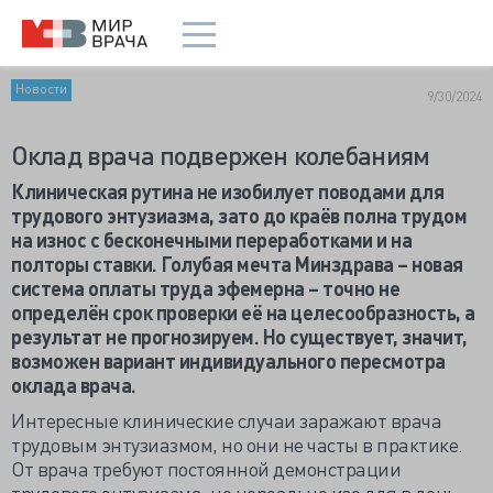
Новости
9/30/2024
Оклад врача подвержен колебаниям
Клиническая рутина не изобилует поводами для
трудового энтузиазма, зато до краёв полна трудом
на износ с бесконечными переработками и на
полторы ставки. Голубая мечта Минздрава – новая
система оплаты труда эфемерна – точно не
определён срок проверки её на целесообразность, а
результат не прогнозируем. Но существует, значит,
возможен вариант индивидуального пересмотра
оклада врача.
Интересные клинические случаи заражают врача
трудовым энтузиазмом, но они не часты в практике.
От врача требуют постоянной демонстрации
трудового энтузиазма, но нереально изо для в день