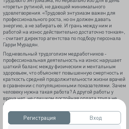
«гореть» рутиной, не дающей минимального
удовлетворения. «Трудовой энтузиазм важен для
профессионального роста, но он должен давать
энергию, а не забирать её. И грань между ним и
работой на износ действительно достаточно тонкая»,
- считает директор агентства по подбору персонала
Гарри Мурадян.
Подневольный трудоголизм медработников -
профессиональная деятельность на износ нарушает
шаткий баланс между физическим и ментальным
здоровьем, что объясняет повышенную смертность и
краткость средней продолжительности жизни врачей
в сравнении с популяционными показателями. Зачем
человеку нужна такая работа? А другой работы у
врача нет, не слишком достойная оплата труда не
позволяет трудиться меньше и с большим
достоинством, и без оглядки на администрацию.
Регистрация
Регистрация
Вход
Вход
Депутаты ЛДПР понимают, чем для пациентов и
самих врачей оборачивается недостаточно