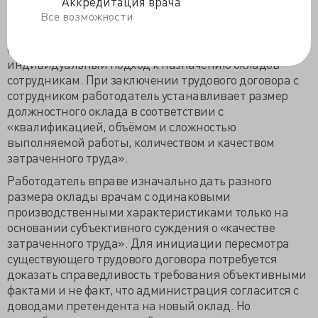
Аккредитация врача
Нюанс в назначении окладов открыло решение
Все возможности
гражданской коллегии Первого кассационного суда
общей юрисдикции – работодатель вправе на
индивидуальный подход к назначению окладов
сотрудникам. При заключении трудового договора с
сотрудником работодатель устанавливает размер
должностного оклада в соответствии с
«квалификацией, объёмом и сложностью
выполняемой работы, количеством и качеством
затраченного труда».
Работодатель вправе изначально дать разного
размера оклады врачам с одинаковыми
производственными характеристиками только на
основании субъективного суждения о «качестве
затраченного труда». Для инициации пересмотра
существующего трудового договора потребуется
доказать справедливость требования объективными
фактами и не факт, что администрация согласится с
доводами претендента на новый оклад. Но