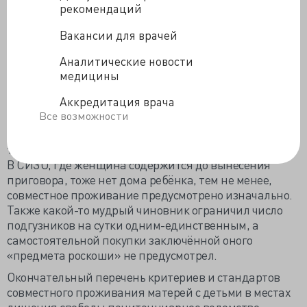
своим ребёнком», разлучат их только при угрозе
рекомендаций
здоровью и жизни дитя со стороны матери.
Вакансии для врачей
Парадоксально, но осужденные за менее тяжкие
преступления и проживающие в колониях-
Аналитические новости
поселениях женщины в этом плане устроены хуже,
медицины
чем в колониях общего режима. В действующем и
Аккредитация врача
регулирующем порядок создания домов ребёнка в
Все возможности
местах лишения свободы приказе
Минздравсоцразвития и Минюста упоминаются
только колонии общего режима, а поселения забыты.
В СИЗО, где женщина содержится до вынесения
приговора, тоже нет дома ребёнка, тем не менее,
совместное проживание предусмотрено изначально.
Также какой-то мудрый чиновник ограничил число
подгузников на сутки одним-единственным, а
самостоятельной покупки заключённой оного
«предмета роскоши» не предусмотрел.
Окончательный перечень критериев и стандартов
совместного проживания матерей с детьми в местах
лишения свободы пенитенциарное ведомство