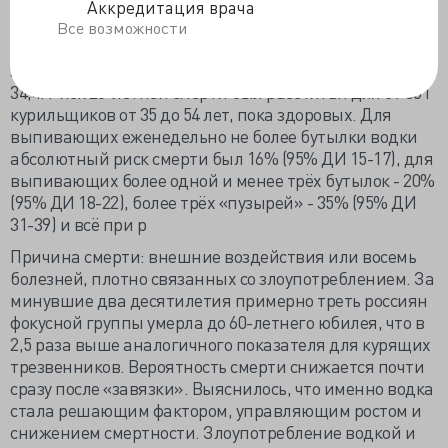
Для среднестатистической тысячи молодых сильно
Аккредитация врача
пьющих мужчин от 35 до 54 лет смертность была 21,3
Все возможности
случая, а мало пьющих - 8,5. В возрасте 55-74 лет, в
зависимости от выпитого, смертность была 51,1 и
34,4. Риск 20-летней смерти был рассчитан для 57 361
курильщиков от 35 до 54 лет, пока здоровых. Для
выпивающих еженедельно не более бутылки водки
абсолютный риск смерти был 16% (95% ДИ 15-17), для
выпивающих более одной и менее трёх бутылок - 20%
(95% ДИ 18-22), более трёх «пузырей» - 35% (95% ДИ
31-39) и всё при р
Причина смерти: внешние воздействия или восемь
болезней, плотно связанных со злоупотреблением. За
минувшие два десятилетия примерно треть россиян
фокусной группы умерла до 60-летнего юбилея, что в
2,5 раза выше аналогичного показателя для курящих
трезвенников. Вероятность смерти снижается почти
сразу после «завязки». Выяснилось, что именно водка
стала решающим фактором, управляющим ростом и
снижением смертности. Злоупотребление водкой и