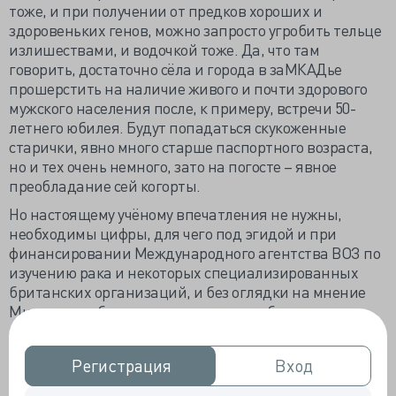
тоже, и при получении от предков хороших и
здоровеньких генов, можно запросто угробить тельце
излишествами, и водочкой тоже. Да, что там
говорить, достаточно сёла и города в заМКАДье
прошерстить на наличие живого и почти здорового
мужского населения после, к примеру, встречи 50-
летнего юбилея. Будут попадаться скукоженные
старички, явно много старше паспортного возраста,
но и тех очень немного, зато на погосте – явное
преобладание сей когорты.
Но настоящему учёному впечатления не нужны,
необходимы цифры, для чего под эгидой и при
финансировании Международного агентства ВОЗ по
изучению рака и некоторых специализированных
британских организаций, и без оглядки на мнение
Минздрава, было проведено масштабное
исследование смертности российского мужского
населения. В Отечестве работу проводила группа
Регистрация
Регистрация
Вход
Вход
Давида Заридзе – признанного и очень уважаемого
учёного, жизнь положившего на изучение причинно-