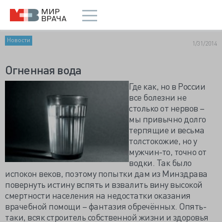
Новости
1/31/2014
Огненная вода
Где как, но в России
все болезни не
столько от нервов –
мы привычно долго
терпящие и весьма
толстокожие, но у
мужчин-то, точно от
водки. Так было
испокон веков, поэтому попытки дам из Минздрава
повернуть истину вспять и взвалить вину высокой
смертности населения на недостатки оказания
врачебной помощи – фантазия обречённых. Опять-
таки, всяк строитель собственной жизни и здоровья