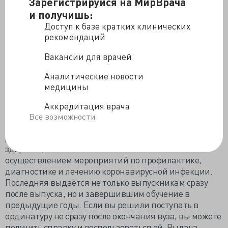
Зарегистрируйся на МирВрача
и получишь:
Напоминаем, что за участие в добровольческой
(волонтерской) деятельности в сфере охраны
Доступ к базе кратких клинических
здоровья можно получить до 40 баллов, предоставив
рекомендаций
в принимающую организацию:
Вакансии для врачей
- за общий добровольческий стаж (в т.ч. выпускникам
Аналитические новости
прошлых лет): справку об участии в добровольческой
медицины
деятельности в сфере здравоохранения и
положительную характеристику на волонтера;
Аккредитация врача
Все возможности
- за ковидное волонтерство: справку об участии в
добровольческой деятельности в сфере охраны
здоровья, связанной с
осуществлением мероприятий по профилактике,
диагностике и лечению коронавирусной инфекции.
Последняя выдаётся не только выпускникам сразу
после выпуска, но и завершившим обучение в
предыдущие годы. Если вы решили поступать в
ординатуру не сразу после окончания вуза, вы можете
получить справку и воспользоваться ей. Выдача