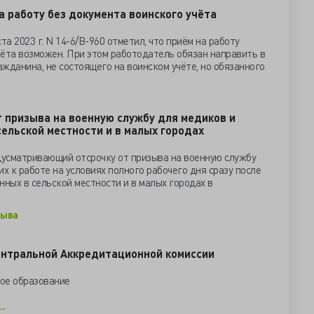
а работу без документа воинского учёта
та 2023 г. N 14-6/В-960 отметил, что приём на работу
ёта возможен. При этом работодатель обязан направить в
жданина, не состоящего на воинском учёте, но обязанного
т призыва на военную службу для медиков и
сельской местности и в малых городах
едусматривающий отсрочку от призыва на военную службу
х к работе на условиях полного рабочего дня сразу после
нных в сельской местности и в малых городах в
зыва
ентральной Аккредитационной комиссии
ое образование
..