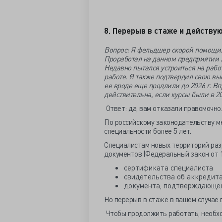
8. Перерыв в стаже и действу
Вопрос: Я фельдшер скорой помощи.
Проработал на данном предприятии 25
Недавно пытался устроиться на работ
работе. Я также подтвердил свою вы
ее вроде еще продлили до 2026 г. Вп
действительна, если курсы были в 20
Ответ: да, вам отказали правомочно.
По российскому законодательству ме
специальности более 5 лет.
Специалистам новых территорий разр
документов (Федеральный закон от 1
сертификата специалиста
свидетельства об аккредит
документа, подтверждающег
Но перерыв в стаже в вашем случае 
Чтобы продолжить работать, необх