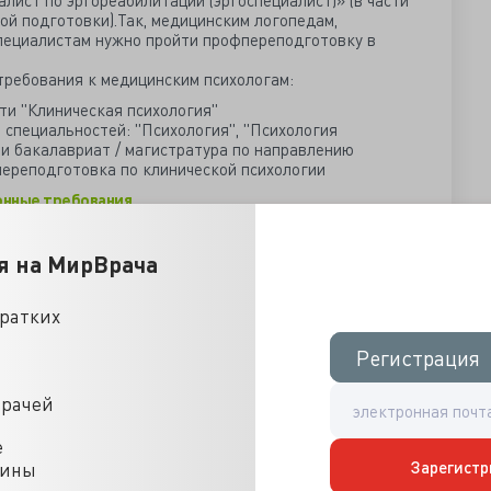
алист по эргореабилитации (эргоспециалист)» (в части
й подготовки).Так, медицинским логопедам,
пециалистам нужно пройти профпереподготовку в
ребования к медицинским психологам:
ти "Клиническая психология"
 специальностей: "Психология", "Психология
и бакалавриат / магистратура по направлению
переподготовка по клинической психологии
онные требования
ышения квалификации по диагностике
я на МирВрача
дико-психологической помощи при связанных со
кратких
сстройств и расстройств поведения» (72
Регистрация
Регистрация
рачей, соответствующих квалификационным
ологии», «Кардиологии», «Гериатрии», «Общей
 медицине)» или «Терапии»;
врачей
рапевтическая помощь лицам, пережившим тяжёлый
36 академических часов) — для врачей, соответствующих
е
ям по «Психиатрии» или «Психотерапии», а также для
Зарегистр
цины