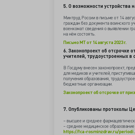
5. О возможности устройства н
Минтруд России в письме от 14 авгус
граждан без документа воинского уч
военкомат сведения о выявлении гра
на нём состоять.
Письмо МТ от 14 августа 2023 г.
6. Законопроект об отсрочке о
учителей, трудоустроенных в 
В Госдуму внесен законопроект, пр
для медиков и учителей, приступивши
получения образования, трудоустрое
бюджетные организации.
Законопроект об отсрочке от при
7. Опубликованы протоколы Ц
– высшее и среднее фармацевтическ
– среднее медицинское образование
https://fca-rosminzdrav.ru/periodi .