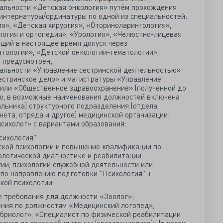
иальности «Детская онкология» путём прохождения
интернатуры/ординатуры по одной из специальностей:
я», «Детская хирургия», «Оториноларингология»,
огия и ортопедия», «Урология», «Челюстно-лицевая
ющий в настоящее время допуск через
тологии», «Детской онкологии-гематологии»,
 предусмотрен;
иальности «Управление сестринской деятельностью»
естринское дело» и магистратуры «Управление
или «Общественное здравоохранение» (полученной до
ого, в возможные наименования должностей включена
льника) структурного подразделения (отдела,
нета, отряда и другое) медицинской организации;
ихолог» с вариантами образования:
сихология"
ской психологии и повышение квалификации по
ологической диагностике и реабилитации
гии, психологии служебной деятельности или
 по направлению подготовки "Психология" +
кой психологии
 требования для должности «Зоолог»;
ения по должностям «Медицинский логопед»,
бриолог», «Специалист по физической реабилитации