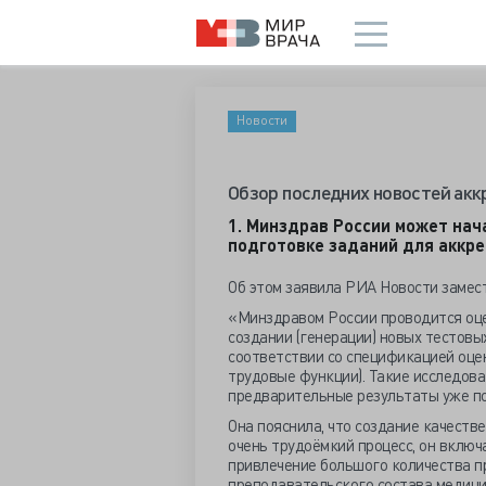
Новости
Обзор последних новостей ак
1. Минздрав России может нач
подготовке заданий для аккр
Об этом заявила РИА Новости замест
«Минздравом России проводится оце
создании (генерации) новых тестовы
соответствии со спецификацией оцен
трудовые функции). Такие исследова
предварительные результаты уже по
Она пояснила, что создание качест
очень трудоёмкий процесс, он включ
привлечение большого количества п
преподавательского состава медицин