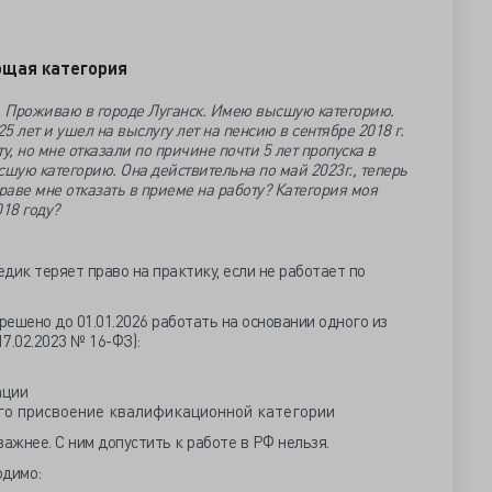
ющая категория
 Проживаю в городе Луганск. Имею высшую категорию.
 лет и ушел на выслугу лет на пенсию в сентябре 2018 г.
у, но мне отказали по причине почти 5 лет пропуска в
сшую категорию. Она действительна по май 2023г., теперь
раве мне отказать в приеме на работу? Категория моя
18 году?
дик теряет право на практику, если не работает по
ешено до 01.01.2026 работать на основании одного из
7.02.2023 № 16-ФЗ):
ации
о присвоение квалификационной категории
важнее. С ним допустить к работе в РФ нельзя.
одимо: