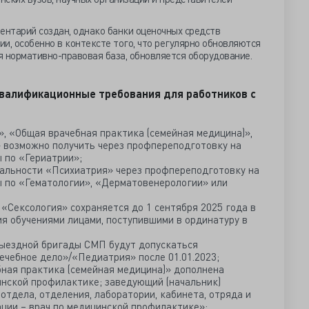
ентарий создан, однако банки оценочных средств
и, особенно в контексте того, что регулярно обновляются
я нормативно-правовая база, обновляется оборудование.
квалификационные требования для работников с
, «Общая врачебная практика (семейная медицина)»,
 возможно получить через профпереподготовку на
 по «Гериатрии»;
альности «Психиатрия» через профпереподготовку на
 по «Гематологии», «Дерматовенерологии» или
«Сексология» сохраняется до 1 сентября 2025 года в
я обучениями лицами, поступившими в ординатуру в
выездной бригады СМП будут допускаться
чебное дело»/«Педиатрия» после 01.01.2023;
ная практика (семейная медицина)» дополнена
нской профилактике; заведующий (начальник)
отдела, отделения, лаборатории, кабинета, отряда и
ации – врач по медицинской профилактике»;