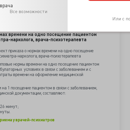
ощь при реакциях на тяжёлый стресс и нарушениях
врача
х часов) — для врачей, соответствующих
Все возможности
ям по «Психиатрии» или «Психотерапии», а также для
Или с 
н
рмах времени на одно посещение пациентом
атра-нарколога, врача-психотерапевта
ект приказа о нормах времени на одно посещение
сихиатра-нарколога, врача-психотерапевта
иповые нормы времени на одно посещение пациентом
булаторных условиях в связи с заболеванием и с
атраты времени на оформление медицинской
и на 1 посещение пациентом в связи с заболеванием,
инской документации, составляют:
26 минут;
нуты.
приема у врачей-психиатров