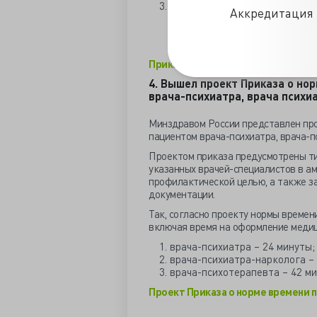
«Медико-психологическая пом
Аккредитация 
адаптации» (18 академически
квалификационным требовани
медицинских психологов.
Приказ МЗ РФ от 14.09.2023 г. №482
4. Вышел проект Приказа о но
врача-психиатра, врача психи
Минздравом России представлен про
пациентом врача-психиатра, врача-п
Проектом приказа предусмотрены т
указанных врачей-специалистов в ам
профилактической целью, а также з
документации.
Так, согласно проекту нормы времен
включая время на оформление медиц
врача-психиатра – 24 минуты;
врача-психиатра-нарколога – 
врача-психотерапевта – 42 ми
Проект Приказа о норме времени 