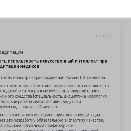
11/10/2023
кредитации
ать использовать искусственный интеллект при
едитации медиков
итель министра здравоохранения России Т.В. Семенова.
нка возможностей методов искусственного интеллекта в
х заданий и ситуационных кейсов для аккредитации в
очного средства (специальность, дисциплина, нозология,
тельские работы сейчас активно ведутся и
лучены», — сказала Семенова.
венного оценочного инструментария для аккредитации —
ает его разработку, обязательную экспертизу качества,
рофессионалов из числа профессорско-
ских вузов, научных организаций и представителей