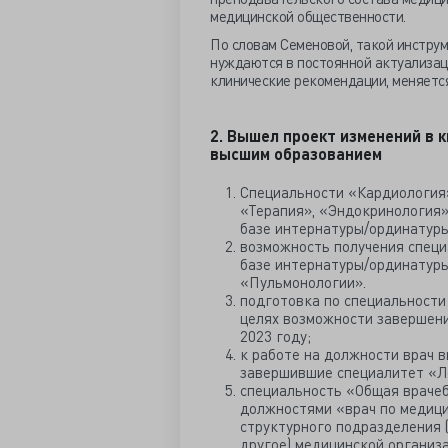
медицинской общественности.
По словам Семеновой, такой инструм
нуждаются в постоянной актуализаци
клинические рекомендации, меняетс
2. Вышел проект изменений в 
высшим образованием
Специальности «Кардиология»
«Терапия», «Эндокринология»
базе интернатуры/ординатуры
возможность получения специ
базе интернатуры/ординатуры
«Пульмонологии».
подготовка по специальности 
целях возможности завершени
2023 году;
к работе на должности врач 
завершившие специалитет «Ле
специальность «Общая врачеб
должностями «врач по медици
структурного подразделения (
другое) медицинской организ