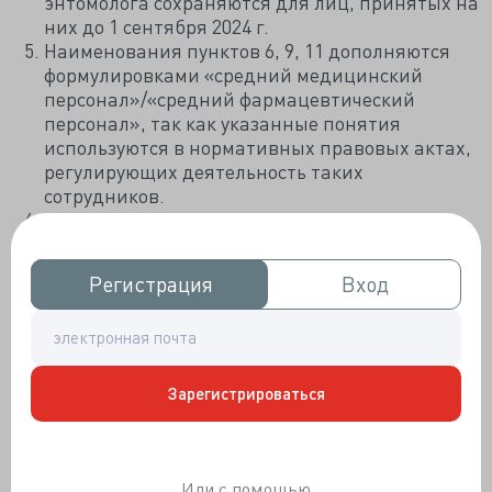
энтомолога сохраняются для лиц, принятых на
них до 1 сентября 2024 г.
Наименования пунктов 6, 9, 11 дополняются
формулировками «средний медицинский
персонал»/«средний фармацевтический
персонал», так как указанные понятия
используются в нормативных правовых актах,
регулирующих деятельность таких
сотрудников.
В подпункты 12.1–12.2 вносятся изменения в
части указания на вариативность должности в
отношении лиц мужского пола (младший
Регистрация
Регистрация
Вход
Вход
медицинский брат/младший медицинский
брат по уходу за больными).
Планируется, что изменения вступят в силу с 1
сентября 2024 года и будут действовать до 1 сентября
Зарегистрироваться
2025 года.
Проект изменений в Номенклатуру должностей
медицинских и фармацевтических работников
Или с помощью