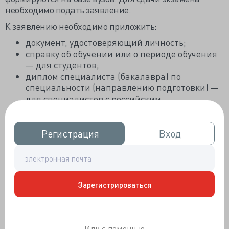
необходимо подать заявление.
К заявлению необходимо приложить:
документ, удостоверяющий личность;
справку об обучении или о периоде обучения
— для студентов;
диплом специалиста (бакалавра) по
специальности (направлению подготовки) —
для специалистов с российским
образованием;
диплом специалиста / бакалавра по
специальности /направлению подготовки
Регистрация
Регистрация
Вход
Вход
после признания в РФ — для специалистов с
иностранным образованием.
Экзамен сдаётся лично и включает в себя:
Зарегистрироваться
Тестирование из 80 заданий (на тест
отводится 60 минут).
Оценку практических навыков: не менее 3
заданий, на выполнение одного даётся 15
Или с помощью