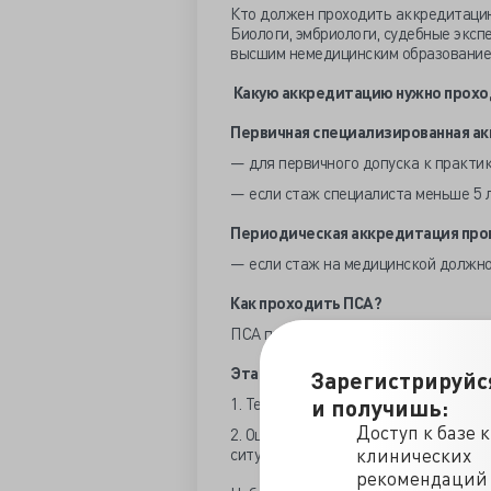
Кто должен проходить аккредитаци
Биологи, эмбриологи, судебные эксп
высшим немедицинским образованием
Какую аккредитацию нужно прохо
Первичная специализированная ак
— для первичного допуска к практи
— если стаж специалиста меньше 5 
Периодическая аккредитация про
— если стаж на медицинской должно
Как проходить ПСА?
ПСА проводится очно, т. е. специали
Этапы ПСА:
Зарегистрируйс
1. Тестирование.
и получишь:
Доступ к базе 
2. Оценка практических навыков (уме
ситуационных задач.
клинических
рекомендаций