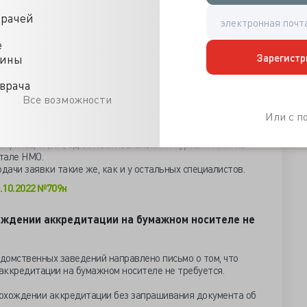
па комплектуется автоматически из Единой базы
циалиста.
врачей
правильно решить не менее 70% от общего числа заданий
е
Зарегистр
цины
кредитацию?
врача
медиков ничем не отличается от аккредитации
Все возможности
отников. Только стартует она с 2023 года.
Или с 
алификации (ПК) одним или несколькими курсами ИЛИ не
ртале НМО.
дачи заявки такие же, как и у остальных специалистов.
.10.2022 №709н
ождении аккредитации на бумажном носителе не
домственных заведений направлено письмо о том, что
аккредитации на бумажном носителе не требуется.
охождении аккредитации без запрашивания документа об