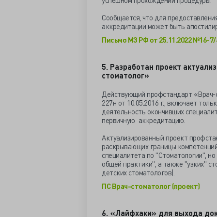
успешном прохождении процедуры.
Сообщается, что для предоставлени
аккредитации может быть апостилир
Письмо МЗ РФ от 25.11.2022 №16-7/
5. Разработан проект актуали
стоматолог»
Действующий профстандарт «Врач-с
227н от 10.05.2016 г., включает то
деятельность окончивших специалит
первичную аккредитацию.
Актуализированный проект профстан
раскрывающих границы компетенций 
специалитета по "Стоматологии", н
общей практики", а также "узких" ст
детских стоматологов).
ПС Врач-стоматолог (проект)
6. «Лайфхаки» для выхода до