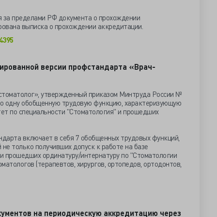
я за пределами РФ документа о прохождении
ована выписка о прохождении аккредитации.
4395
зированной версии профстандарта «Врач-
томатолог», утвержденный приказом Минтруда России №
лько одну обобщенную трудовую функцию, характеризующую
ет по специальности "Стоматология" и прошедших
дарта включает в себя 7 обобщенных трудовых функций,
не только получивших допуск к работе на базе
о и прошедших ординатуру/интернатуру по "Стоматологии
оматологов (терапевтов, хирургов, ортопедов, ортодонтов,
кументов на периодическую аккредитацию через