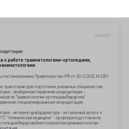
12/29/2022
кредитации
ка к работе травматологами-ортопедами,
реаниматологами
 постановлением Правительства РФ от 20.12.2022 N 2351.
е траектории для подготовки указанных специалистов:
атрия - пройденная первичная аккредитация -
часов по Травматологии-ортопедии/Хирургии/
ервичная специализированная аккредитация;
трия - интернатура/ординатура - актуальный допуск к
УГС "Клиническая медицина" - профпереподготовка не
ортопедии/Хирургии/Анестезиологии-реаниматологии -
едитация.