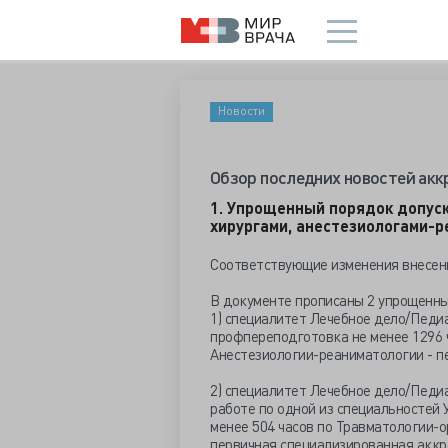
Новости
Обзор последних новостей ак
1. Упрощенный порядок допус
хирургами, анестезиологами-
Соответствующие изменения внесены
В документе прописаны 2 упрощенны
1) специалитет Лечебное дело/Педи
профпереподготовка не менее 1296 
Анестезиологии-реаниматологии - п
2) специалитет Лечебное дело/Педиа
работе по одной из специальностей 
менее 504 часов по Травматологии-
первичная специализированная аккр