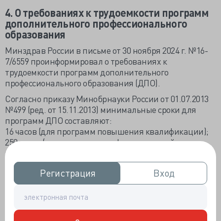
4.
О требованиях к трудоемкости программ
дополнительного профессионального
образования
Минздрав России в письме от 30 ноября 2024 г. №16-
7/6559 проинформировал о требованиях к
трудоемкости программ дополнительного
профессионального образования (ДПО).
Согласно приказу Минобрнауки России от 01.07.2013
№499 (ред. от 15.11.2013) минимальные сроки для
программ ДПО составляют:
16 часов (для программ повышения квалификации);
250 часов (для программ профессиональной
переподготовки).
При этом для специалистов, не соответствующих
Регистрация
Регистрация
Вход
Вход
квалификационным характеристикам и
квалификационным требованиям к медицинским и
фармацевтическим работникам, но имеющих
непрерывный стаж работы по соответствующей