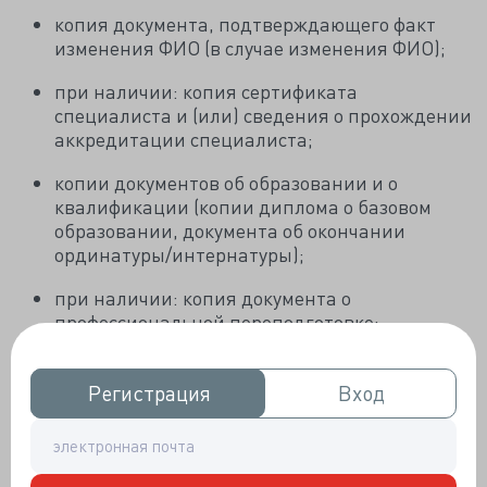
копия документа, подтверждающего факт
изменения ФИО (в случае изменения ФИО);
при наличии: копия сертификата
специалиста и (или) сведения о прохождении
аккредитации специалиста;
копии документов об образовании и о
квалификации (копии диплома о базовом
образовании, документа об окончании
ординатуры/интернатуры);
при наличии: копия документа о
профессиональной переподготовке;
копии документов о квалификации,
подтверждающих сведения об освоении
Регистрация
Регистрация
Вход
Вход
программ повышения квалификации за
отчетный период (копии удостоверений о
повышении квалификации за отчетный
период);