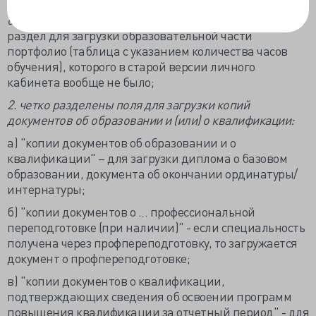
1. после доработки появилось поле "Сведения об
освоении программ повышения квалификации...".
Это
раздел для загрузки образовательной части
портфолио (таблица с указанием количества часов
обучения), которого в старой версии личного
кабинета вообще не было;
2. четко разделены поля для загрузки копий
документов об образовании и (или) о квалификации:
а) "копии документов об образовании и о
квалификации" – для загрузки диплома о базовом
образовании, документа об окончании ординатуры/
интернатуры;
б) "копии документов о ... профессиональной
переподготовке (при наличии)" - если специальность
получена через профпереподготовку, то загружается
документ о профпереподготовке;
в) "копии документов о квалификации,
подтверждающих сведения об освоении программ
повышения квалификации за отчетный период" - для