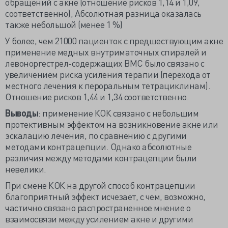
обращений с акне (отношение рисков 1,14 и 1,09,
соответственно), Абсолютная разница оказалась
также небольшой (менее 1 %)
У более, чем 21000 пациенток с предшествующим акне
применение медных внутриматочных спиралей и
левоноргестрел-содержащих ВМС было связано с
увеличением риска усиления терапии (перехода от
местного лечения к пероральным тетрациклинам).
Отношение рисков 1,44 и 1,34 соответственно.
Выводы
: применение КОК связано с небольшим
протективным эффектом на возникновение акне или
эскалацию лечения, по сравнению с другими
методами контрацепции. Однако абсолютные
различия между методами контрацепции были
невелики.
При смене КОК на другой способ контрацепции
благоприятный эффект исчезает, с чем, возможно,
частично связано распространенное мнение о
взаимосвязи между усилением акне и другими