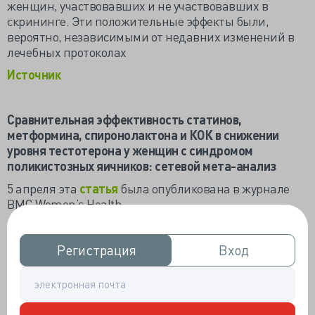
женщин, участвовавших и не участвовавших в
скрининге. Эти положительные эффекты были,
вероятно, независимыми от недавних изменений в
лечебных протоколах
Источник
Сравнительная эффективность статинов,
метформина, спиронолактона и КОК в снижении
уровня тестотерона у женщин с синдромом
поликистозных яичников: сетевой мета-анализ
5 апреля эта
статья
была опубликована в журнале
BMC Women’s Health
Введение
: Синдром поликистозных яичников (СПКЯ)
– эндокринное заболевание, поражающее примерно
Регистрация
Регистрация
Вход
Вход
10% женщин репродуктивного возраста и связанное с
разнообразными гормональными нарушениями, в
том чсиле гиперандрогенемией и бесплодием,
каждое из которых может привести к СПКЯ. Ранее