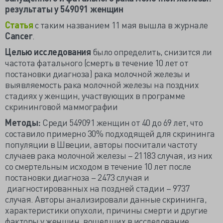
результаты у 549091 женщин
Статья
с таким названием 11 мая вышла в журнале
Cancer
.
Целью исследования
было определить, снизится ли
частота фатального (смерть в течение 10 лет от
постановки диагноза) рака молочной железы и
выявляемость рака молочной железы на поздних
стадиях у женщин, участвующих в программе
скрининговой маммографии
Методы:
Среди 549091 женщин от 40 до 69 лет, что
составило примерно 30% подходящей для скрининга
популяции в Швеции, авторы посчитали частоту
случаев рака молочной железы – 21183 случая, из них
со смертельным исходом в течение 10 лет после
постановки диагноза – 2473 случая и
диагностированных на поздней стадии – 9737
случая. Авторы анализировали данные скрининга,
характеристики опухоли, причины смерти и другие
факторы у женщин, вошедших в исследование.