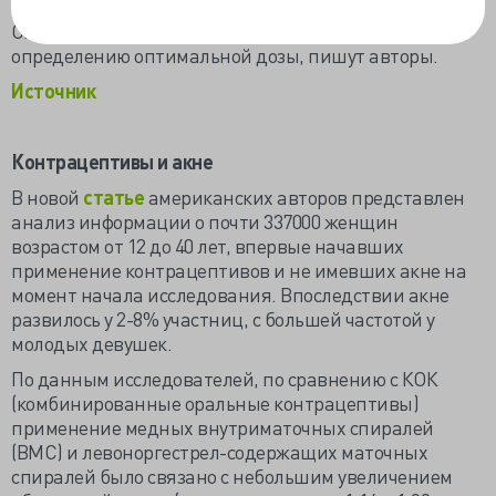
снижении уровня тестостерона у пациенток с СПКЯ.
Следующие исследования должны быть посвящены
определению оптимальной дозы, пишут авторы.
Источник
Контрацептивы и акне
В новой
статье
американских авторов представлен
анализ информации о почти 337000 женщин
возрастом от 12 до 40 лет, впервые начавших
применение контрацептивов и не имевших акне на
момент начала исследования. Впоследствии акне
развилось у 2-8% участниц, с большей частотой у
молодых девушек.
По данным исследователей, по сравнению с КОК
(комбинированные оральные контрацептивы)
применение медных внутриматочных спиралей
(ВМС) и левоноргестрел-содержащих маточных
спиралей было связано с небольшим увеличением