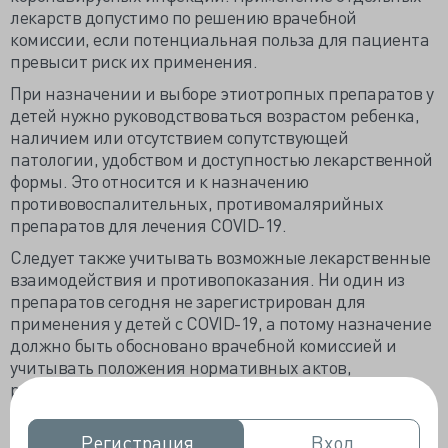
лекарств допустимо по решению врачебной
комиссии, если потенциальная польза для пациента
превысит риск их применения.
При назначении и выборе этиотропных препаратов у
детей нужно руководствоваться возрастом ребенка,
наличием или отсутствием сопутствующей
патологии, удобством и доступностью лекарственной
формы. Это относится и к назначению
противовоспалительных, противомалярийных
препаратов для лечения COVID-19.
Следует также учитывать возможные лекарственные
взаимодействия и противопоказания. Ни один из
препаратов сегодня не зарегистрирован для
применения у детей с COVID-19, а потому назначение
должно быть обосновано врачебной комиссией и
учитывать положения нормативных актов,
регламентирующих назначение лекарственной
терапии.
Регистрация
Регистрация
Вход
Вход
Текст документа