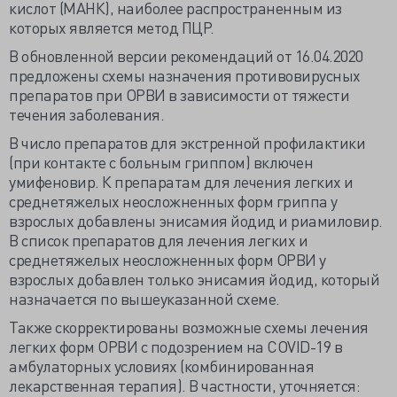
кислот (МАНК), наиболее распространенным из
которых является метод ПЦР.
В обновленной версии рекомендаций от 16.04.2020
предложены схемы назначения противовирусных
препаратов при ОРВИ в зависимости от тяжести
течения заболевания.
В число препаратов для экстренной профилактики
(при контакте с больным гриппом) включен
умифеновир. К препаратам для лечения легких и
среднетяжелых неосложненных форм гриппа у
взрослых добавлены энисамия йодид и риамиловир.
В список препаратов для лечения легких и
среднетяжелых неосложненных форм ОРВИ у
взрослых добавлен только энисамия йодид, который
назначается по вышеуказанной схеме.
Также скорректированы возможные схемы лечения
легких форм ОРВИ с подозрением на COVID-19 в
амбулаторных условиях (комбинированная
лекарственная терапия). В частности, уточняется: