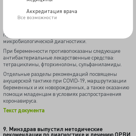
рожениц и родильниц с COVID-19 может быть
назначена антибактериальная терапия. Выбор
Аккредитация врача
препаратов и способ их введения зависит, в
Все возможности
частности, от тяжести состояния пациента, наличия
сопутствующих заболеваний, предшествующего
приема антибиотиков, результатов
микробиологической диагностики.
При беременности противопоказаны следующие
антибактериальные лекарственные средства:
тетрациклины, фторхинолоны, сульфаниламиды.
Отдельные разделы рекомендаций посвящены
акушерской тактике при COVID-19, маршрутизации
беременных и их новорожденных, а также оказанию
помощи младенцам в условиях распространения
коронавируса.
Текст документа
9. Минздрав выпустил методические
рекомендации по диагностике и лечению ОРВИ