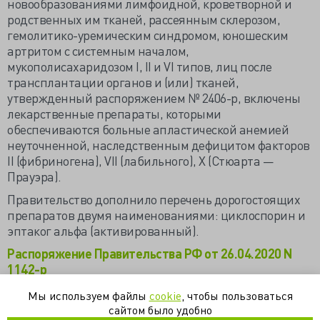
новообразованиями лимфоидной, кроветворной и
родственных им тканей, рассеянным склерозом,
гемолитико-уремическим синдромом, юношеским
артритом с системным началом,
мукополисахаридозом I, II и VI типов, лиц после
трансплантации органов и (или) тканей,
утвержденный распоряжением № 2406-р, включены
лекарственные препараты, которыми
обеспечиваются больные апластической анемией
неуточненной, наследственным дефицитом факторов
II (фибриногена), VII (лабильного), X (Стюарта —
Прауэра).
Правительство дополнило перечень дорогостоящих
препаратов двумя наименованиями: циклоспорин и
эптаког альфа (активированный).
Распоряжение Правительства РФ от 26.04.2020 N
1142-р
Мы используем файлы
cookie
, чтобы пользоваться
сайтом было удобно