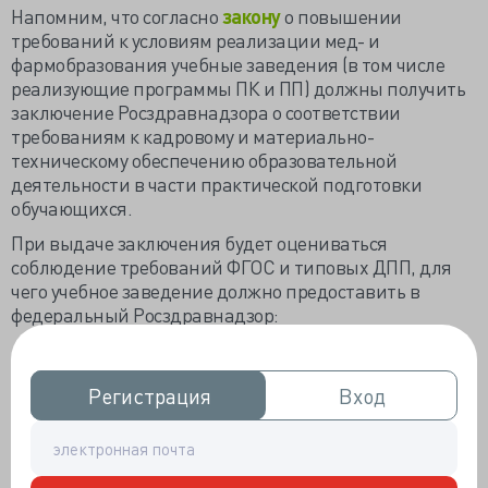
Напомним, что согласно
закону
о повышении
требований к условиям реализации мед- и
фармобразования учебные заведения (в том числе
реализующие программы ПК и ПП) должны получить
заключение Росздравнадзора о соответствии
требованиям к кадровому и материально-
техническому обеспечению образовательной
деятельности в части практической подготовки
обучающихся.
При выдаче заключения будет оцениваться
соблюдение требований ФГОС и типовых ДПП, для
чего учебное заведение должно предоставить в
федеральный Росздравнадзор:
сведения о реализуемых и/или планируемых
к реализации образовательных программах с
Регистрация
Регистрация
Вход
Вход
указанием специальностей и количества
обучающихся;
сведения об организациях, на базе которых
планируется осуществление практической