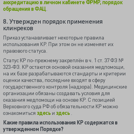
аккредитацию в личном кабинете ФРМР, порядок
обращения в ФАЦ
.
8. Утвержден порядок применения
клинреков
Приказ устанавливает некоторые правила
использования КР. При этом он не изменяет их
правового статуса.
Статус КР по-прежнему закреплён в ч. 1 ст. 37 ФЗ №
323-ФЗ. КР остаются основой оказания медпомощи,
на их базе разрабатываются стандарты и критерии
оценки качества, последние входят в сферу
государственного контроля (надзора). Медицинские
организации обязаны создавать условия для
оказания медпомощи на основе КР. С позицией
Верховного суда РФ об обязательности КР можно
ознакомиться
здесь
и
здесь
.
Какие правила использования КР содержатся в
утвержденном Порядке?