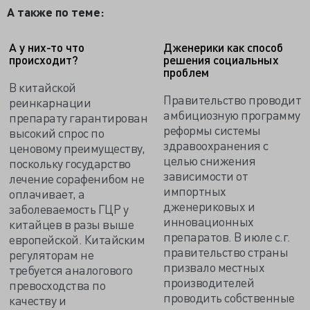
А также по теме:
А у них-то что
Дженерики как способ
происходит?
решения социальных
проблем
В китайской
Правительство проводит
реинкарнации
амбициозную программу
препарату гарантирован
реформы системы
высокий спрос по
здравоохранения с
ценовому преимуществу,
целью снижения
поскольку государство
зависимости от
лечение сорафенибом не
импортных
оплачивает, а
дженериковых и
заболеваемость ГЦР у
инновационных
китайцев в разы выше
препаратов. В июле с.г.
европейской. Китайским
правительство страны
регуляторам не
призвало местных
требуется аналогового
производителей
превосходства по
проводить собственные
качеству и