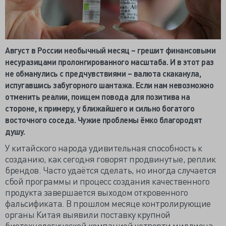
Август в России необычный месяц – грешит финансовыми
несуразицами пролонгированного масштаба. И в этот раз
не обманулись с предчувствиями – валюта скаканула,
испугавшись забугорного шантажа. Если нам невозможно
отменить реалии, поищем повода для позитива на
стороне, к примеру, у ближайшего и сильно богатого
восточного соседа. Чужие проблемы ёмко благородят
душу.
У китайского народа удивительная способность к
созданию, как сегодня говорят продвинутые, реплик
брендов. Часто удаётся сделать, но иногда случается
сбой программы и процесс создания качественного
продукта завершается выходом откровенного
фальсификата. В прошлом месяце контролирующие
органы Китая выявили поставку крупной
биотехнологической компанией четверти миллиона