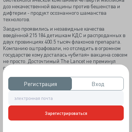
доз некачественной вакцины против бешенства и
дифтерии - продукт осознанного шаманства
технологов.
Заодно проявились и незавидные качества
введённой 215 184 детишкам КДС и распроданных в
двух провинциях 400.5 тысяч флаконов препарата.
Компанию оштрафовали, но отследить в огромном
государстве кому досталась «убитая» вакцина совсем
не просто. Досточтимый The Lancet не преминул
оперативно осветить «серию вакцинальных
скандалов» на своих страницах, для глубоко научного
издания совсем не характерна подобная
Регистрация
Регистрация
Вход
Вход
стремительность.
Авторы статьи припомнили китайцам и
позапрошлогодний скандал о безумствах логистики
биопрепаратов, хранимых без намёка на «холодовую
Зарегистрироваться
цепь». Справедливости ради заметим, что на
недавно обнаруженный некачественный препарат
рекламаций не поступало и пока никто не пострадал,