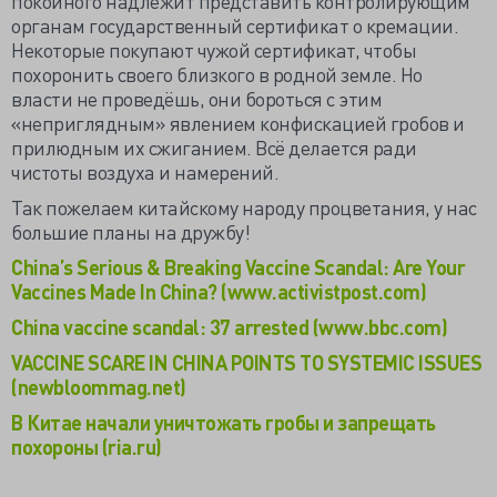
покойного надлежит представить контролирующим
органам государственный сертификат о кремации.
Некоторые покупают чужой сертификат, чтобы
похоронить своего близкого в родной земле. Но
власти не проведёшь, они бороться с этим
«неприглядным» явлением конфискацией гробов и
прилюдным их сжиганием. Всё делается ради
чистоты воздуха и намерений.
Так пожелаем китайскому народу процветания, у нас
большие планы на дружбу!
Сhina’s Serious & Breaking Vaccine Scandal: Are Your
Vaccines Made In China? (www.activistpost.com)
China vaccine scandal: 37 arrested (www.bbc.com)
VACCINE SCARE IN CHINA POINTS TO SYSTEMIC ISSUES
(newbloommag.net)
В Китае начали уничтожать гробы и запрещать
похороны (ria.ru)