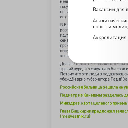
медицинскому персоналу в первичном
государственных гарантий сохраняе
Вакансии для 
поликлинической службе». Средний п
ещё и средняя нагрузка впятеро п
Аналитически
В Башкирии нехватку среднего перс
новости меди
республики распорядился о мобилиз
идут работать медсестрой или медб
Аккредитация 
семей. У многих из них есть потенци
проживание. Поэтому мы со стороны
выпускник медицинского училища мог
конечно, потом вернуться».
Дольше желается большего. «Если б
третий курс, это сократило бы срок 
Потому что эти люди в подавляющем
убеждён врио губернатора Радий Ха
Российская больница решила не уво
Педиатр из Кинешмы разделась дл
Минздрав: квота целевого приема в 
Глава Башкирии предложил зачисл
(medvestnik.ru)