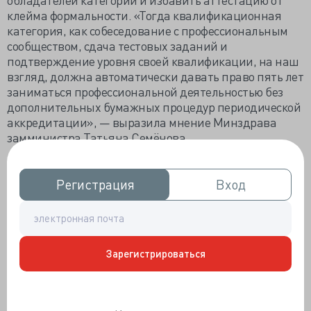
клейма формальности. «Тогда квалификационная
категория, как собеседование с профессиональным
сообществом, сдача тестовых заданий и
подтверждение уровня своей квалификации, на наш
взгляд, должна автоматически давать право пять лет
заниматься профессиональной деятельностью без
дополнительных бумажных процедур периодической
аккредитации», — выразила мнение Минздрава
замминистра Татьяна Семёнова.
В процессе слияния больше всего беспокоит
практическая реализация. Утверждённый в августе
Регистрация
Регистрация
Вход
Вход
2023 году Порядок присвоения категории обязывает к
проведению «квалификационного экзамена,
включающего экспертную оценку отчета о
профессиональной деятельности специалиста (далее
- отчет), тестовый контроль знаний и собеседование»,
Зарегистрироваться
но кроме обязательного присутствия соискателя на
комиссии, всё остальное в регионах далеко не
единообразно.