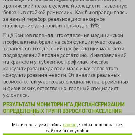
хронический некалькулёзный холецистит, язвенную
болезнь в стойкой ремиссии». Как бы оправдываясь
за явный перебор, реальное диспансерное
наблюдение установили только для 19%.
Ещё Бойцов попенял, что отделения медицинской
профилактики брали на себя функции участковых
терапевтов, и отделений профилактики мало, хотя
подразделений вполне достаточно. И направлений
на краткое и углубленное профилактическое
консультирование давали мало и качество этого
консультирования не ахти. От анализа реальных
возможностей участковых специалистов, временных
и физических, естественно, главный специалист
уклонился.
РЕЗУЛЬТАТЫ МОНИТОРИНГА ДИСПАНСЕРИЗАЦИИ
ОПРЕДЕЛЕННЫХ ГРУПП ВЗРОСЛОГО НАСЕЛЕНИЯ
РОССИЙСКОЙ ФЕДЕРАЦИИ На 1.09.2013
(www.gnicpm.ru)
Мы используем файлы
cookie
, чтобы пользоваться
сайтом было удобно
Диспансеризация показала, чем чаще болеют