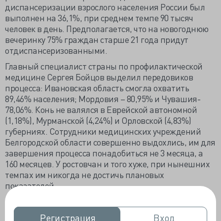
диспансеризации взрослого населения России был
выполнен на 36,1%, при среднем темпе 90 тысяч
человек в день. Предполагается, что на новогоднюю
вечеринку 75% граждан старше 21 года придут
отдиспансеризованными.
Главный специалист страны по профилактической
медицине Сергея Бойцов выделил передовиков
процесса: Ивановская область смогла охватить
89,46% населения; Мордовия – 80,95% и Чувашия-
78,06%. Конь не валялся в Еврейской автономной
(1,18%), Мурманской (4,24%) и Орловской (4,83%)
губерниях. Сотрудники медицинских учреждений
Белгородской области совершенно выдохлись, им для
завершения процесса понадобиться не 3 месяца, а
160 месяцев. У ростовчан и того хуже, при нынешних
темпах им никогда не достичь плановых
показателей.
Практически равные доли молодого (21-36 лет) и
зрелого (39-60 лет) населения прошло обследование,
Регистрация
Регистрация
Вход
Вход