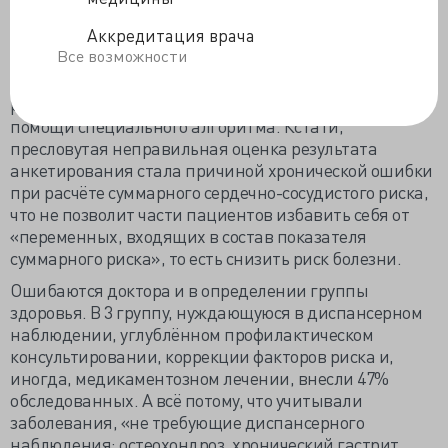
Высоко оценено анкетирование пациентов,
Аккредитация врача
позволяющее с 60-70% точностью предположить
Все возможности
наличие основных неинфекционных заболеваний и с
80-100% определить наличие всех основных факторов
риска, но оценить результаты не просто - только при
помощи специального алгоритма. Кстати,
пресловутая неправильная оценка результата
анкетирования стала причиной хронической ошибки
при расчёте суммарного сердечно-сосудистого риска,
что не позволит части пациентов избавить себя от
«переменных, входящих в состав показателя
суммарного риска», то есть снизить риск болезни.
Ошибаются доктора и в определении группы
здоровья. В 3 группу, нуждающуюся в диспансерном
наблюдении, углублённом профилактическом
консультировании, коррекции факторов риска и,
иногда, медикаментозном лечении, внесли 47%
обследованных. А всё потому, что учитывали
заболевания, «не требующие диспансерного
наблюдения: остеохондроз, хронический гастрит,