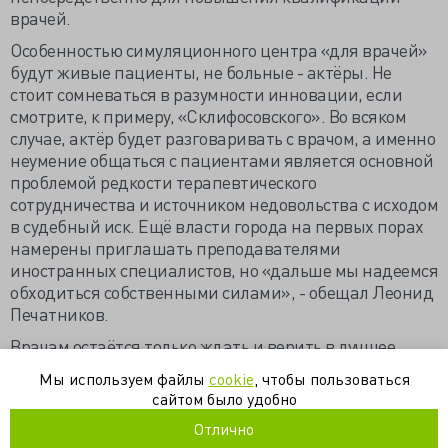
врачей.
Особенностью симуляционного центра «для врачей»
будут живые пациенты, не больные - актёры. Не
стоит сомневаться в разумности инновации, если
смотрите, к примеру, «Склифосовского». Во всяком
случае, актёр будет разговаривать с врачом, а именно
неумение общаться с пациентами является основной
проблемой редкости терапевтического
сотрудничества и источником недовольства с исходом
в судебный иск. Ещё власти города на первых порах
намерены приглашать преподавателями
иностранных специалистов, но «дальше мы надеемся
обходиться собственными силами», - обещал Леонид
Печатников.
Врачам остаётся только ждать и верить в лучшее.
Квалификацию столичных врачей проверят на
Мы используем файлы
cookie
, чтобы пользоваться
актерах (www.m24.ru)
сайтом было удобно
Отлично
Медики пойдут по этапам (kommersant.ru)