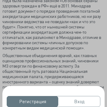
года была назначена законом «Об основах охраны
здоровья граждан в РФ» ещё в 2011. Минздрав
готовит документ о порядке проведения поэтапной
аккредитации медицинских работников, но ни разу
чиновники ведомства не поведали «как и что это
будет». Понятно, что от нынешней системы
сертификации аккредитация должна чем-то
отличаться, как разъясняют в Минздраве, отличие в
формировании системы «личных допусков по
конкретным видам медицинской помощи».
Общественные объединения врачей, как главных
оценщиков профессиональных знаний, чиновники
МЗ отвергли по финансовому аспекту. За
общественный путь ратовала Национальная
медицинская палата, придерживающаяся
иностранного варианта – оценку знаний доверяют
профессиональным ассоциациям при обязательности
членства в них каждого специалиста. Но для запуска
системы аккредитации с главенствующим участием
Регистрация
Регистрация
Вход
Вход
общественных организаций, которых сегодня у нас