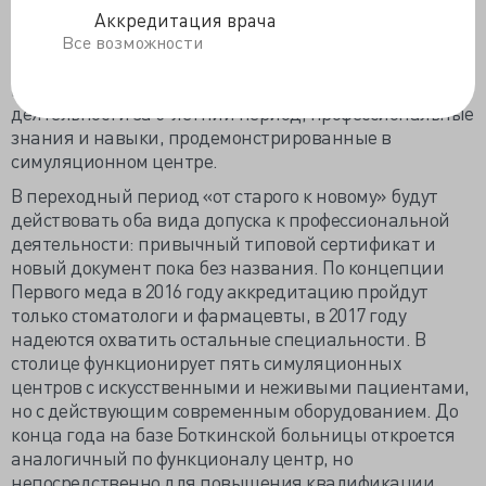
независимостью и объективностью процесса оценки
Аккредитация врача
знаний врача будут следить экспертный и
Все возможности
наблюдательный советы центров. Оценят
профессиональное портфолио, видимо, отчёт о
деятельности за 5-летний период, профессиональные
знания и навыки, продемонстрированные в
симуляционном центре.
В переходный период «от старого к новому» будут
действовать оба вида допуска к профессиональной
деятельности: привычный типовой сертификат и
новый документ пока без названия. По концепции
Первого меда в 2016 году аккредитацию пройдут
только стоматологи и фармацевты, в 2017 году
надеются охватить остальные специальности. В
столице функционирует пять симуляционных
центров с искусственными и неживыми пациентами,
но с действующим современным оборудованием. До
конца года на базе Боткинской больницы откроется
аналогичный по функционалу центр, но
непосредственно для повышения квалификации