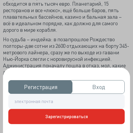
обходится в пять тысяч евро. Планетарий, 15
ресторанов и все «люкс», ещё больше баров, пять
плавательных бассейнов, казино и бальная зала –
всё в идеальном порядке, как должно для самого
дорого в мире корабля.
Но судьба – индейка: в позапрошлое Рождество
полторы-две сотни из 2600 отдыхающих на борту 345-
метрового лайнера, сразу же по выходе из гавани
Нью-Йорка слегли с норовирусной инфекцией.
Администрация поначалу пошла в отказ, мол, какие
две сотни больных, от силы 18 человек. Но к чести
персонала, объявили карантин, убрали все солонки и
перечницы, масло – только в пакетиках, промо-
Регистрация
Регистрация
Вход
Вход
товары и пробники косметики – под замок.
Пассажиры самостоятельно отказались от посещения
разнообразных объектов общепита,
сосредоточившись на главном ресторане корабля. В
Зарегистрироваться
итоге 5% населения было признано пострадавшими.
Кто занёс заразу в шикарные апартаменты? Концов