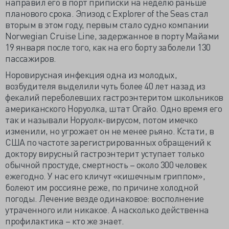
направил его в порт приписки на неделю раньше
планового срока. Эпизод с Explorer of the Seas стал
вторым в этом году, первым стало судно компании
Norwegian Cruise Line, задержанное в порту Майами
19 января после того, как на его борту заболели 130
пассажиров.
Норовирусная инфекция одна из молодых,
возбудителя выделили чуть более 40 лет назад из
фекалий переболевших гастроэнтеритом школьников
американского Норуолка, штат Огайо. Одно время его
так и называли Норуолк-вирусом, потом имечко
изменили, но угрожает он не менее рьяно. Кстати, в
США по частоте зарегистрированных обращений к
доктору вирусный гастроэнтерит уступает только
обычной простуде, смертность – около 300 человек
ежегодно. У нас его кличут «кишечным гриппом»,
болеют им россияне реже, по причине холодной
погоды. Лечение везде одинаковое: восполнение
утраченного или никакое. А насколько действенна
профилактика – кто же знает.