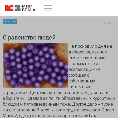
Новости
1/29/2014
О равенстве людей
Не проходило дня на
дореволюционном
египетском пляже,
чтобы кто-то из
возлежащих не
сообщал о
собственных
кишечных
страданиях. Диарею путешественникам даровали
аборигены, сделав её почти обязательным курортным
блюдом и пятизвёздочным тоже. Другое дело – турне
на шикарном лайнере, к примеру, на люксовом Queen
Mary-2, где двухнедельная дорога к Карибам