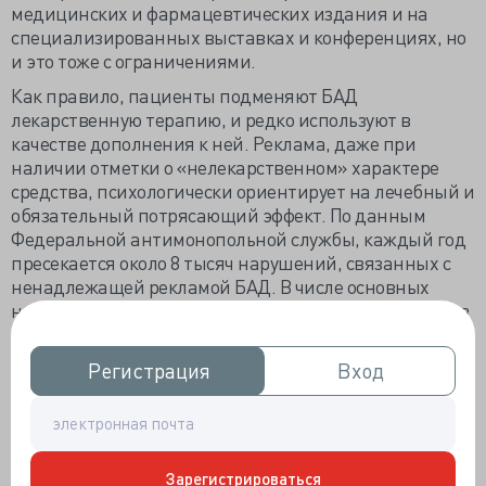
медицинских и фармацевтических издания и на
специализированных выставках и конференциях, но
и это тоже с ограничениями.
Как правило, пациенты подменяют БАД
лекарственную терапию, и редко используют в
качестве дополнения к ней. Реклама, даже при
наличии отметки о «нелекарственном» характере
средства, психологически ориентирует на лечебный и
обязательный потрясающий эффект. По данным
Федеральной антимонопольной службы, каждый год
пресекается около 8 тысяч нарушений, связанных с
ненадлежащей рекламой БАД. В числе основных
нарушителей крупнейшие производители, многие из
которых - основные ТВ-рекламодатели.
ФАС неоднократно признавала рекламу БАД
Регистрация
Регистрация
Вход
Вход
компании Эвалар нарушающей закон «О рекламе» и
позиционирующей их как лекарство, к примеру, на
этом были пойманы «А/Д Минус» и «Инулин Форте
Эвалар», «Транзит», «Гинкго Билоба», «Эндокринол».
Зарегистрироваться