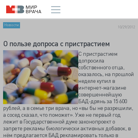
Новости
10/29/2012
О пользе допроса с пристрастием
С пристрастием
допросила
собственного отца,
оказалось, на прошлой
неделе купил в
интернет-магазине
совершеннейшую
БАД-дрянь за 15 600
рублей, а в семье три врача, но «вы бы не разрешили,
а сосед сказал, что поможет». Уже не первый год
лежит в Государственной думе законопроект о
запрете рекламы биологически активных добавок, в
нём предлагается БАД рекламировать только в