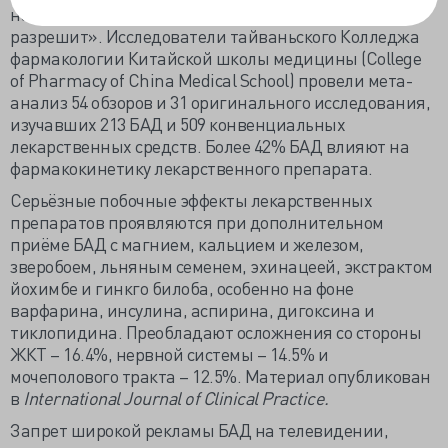
написали, что это очень хорошее средство, а врач не
разрешит». Исследователи тайваньского Колледжа
фармакологии Китайской школы медицины (College
of Pharmacy of China Medical School) провели мета-
анализ 54 обзоров и 31 оригинального исследования,
изучавших 213 БАД и 509 конвенциальных
лекарственных средств. Более 42% БАД влияют на
фармакокинетику лекарственного препарата.
Серьёзные побочные эффекты лекарственных
препаратов проявляются при дополнительном
приёме БАД с магнием, кальцием и железом,
зверобоем, льняным семенем, эхинацеей, экстрактом
йохимбе и гинкго билоба, особенно на фоне
варфарина, инсулина, аспирина, дигоксина и
тиклопидина. Преобладают осложнения со стороны
ЖКТ – 16.4%, нервной системы – 14.5% и
мочеполового тракта – 12.5%. Материал опубликован
в
International Journal of Clinical Practice.
Запрет широкой рекламы БАД на телевидении,