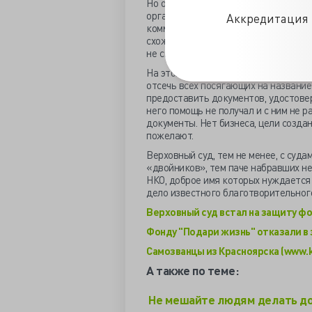
Но оказалось, российское законодат
организаций на защиту имени собств
Аккредитация 
коммерческих целях, не разрешает п
схожее наименование не занимающих
не сказано.
На этом основании все судебные инс
отсечь всех посягающих на название
предоставить документов, удостове
него помощь не получал и с ним не р
документы. Нет бизнеса, цели созда
пожелают.
Верховный суд, тем не менее, с суда
«двойников», тем паче набравших н
НКО, доброе имя которых нуждается 
дело известного благотворительног
Верховный суд встал на защиту ф
Фонду "Подари жизнь" отказали в
Самозванцы из Красноярска (www.
А также по теме:
Не мешайте людям делать д