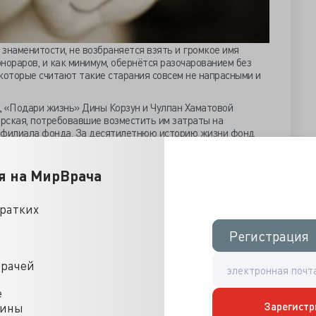
знаменитости, не возбраняется взять и громкое имя
онораров, и как минимум, обернётся разочарованием без
которые считают такие старания совсем не напрасными и
д «Подари жизнь» Дины Корзун и Чулпан Хаматовой
рская, потребовавшие возместить им затраты на
 филиала фонда. За десятилетнюю историю жизни фонд
авившую имя некоммерческой организации работу вели
 неравнодушные к чужой беде люди.
я на МирВрача
диты для четы красноярцев, управляющих собственным
жизнь 24», зарегистрированным в начале 2015 года в
орода. Фонд хоть и назывался фондом и имя имел
кратких
 поле настоящей благотворительности и вообще помощи
тели двойника отбивались от кредиторов,
Регистрация
Регистрация
ый бизнес.
щий и прославленный «Подари жизнь» возмутился
врачей
ить своё доброе имя от всех «прилипал», подав в суд иск
 использование названия фонда «Подари жизнь». Казалось
е
укажет красноярским и прочим мошенникам их место.
Зарегистр
цины