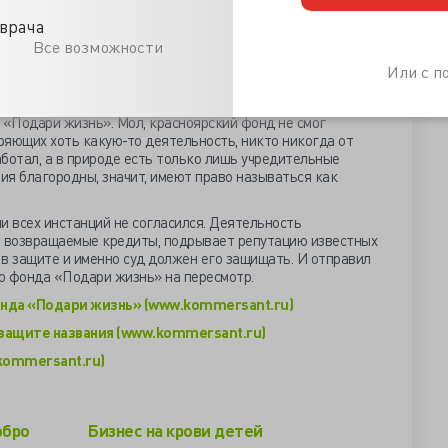
ельство не определилось с правом некоммерческих
енного. Закон запрещает использовать «клоновое» имя в
врача
охожести названий политических партий, а про запрет на
Все возможности
ся коммерцией благотворительных фондов ничего в нём
Или с 
танции отказали фонду Корзун и Хаматовой в желании
 «Подари жизнь». Мол, красноярский фонд не смог
ряющих хоть какую-то деятельность, никто никогда от
аботал, а в природе есть только лишь учредительные
ния благородны, значит, имеют право называться как
ми всех инстанций не согласился. Деятельность
е возвращаемые кредиты, подрывает репутацию известных
в защите и именно суд должен его защищать. И отправил
о фонда «Подари жизнь» на пересмотр.
онда «Подари жизнь» (www.kommersant.ru)
 защите названия (www.kommersant.ru)
kommersant.ru)
обро
Бизнес на крови детей