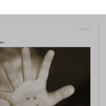
7/12/2017
ь»