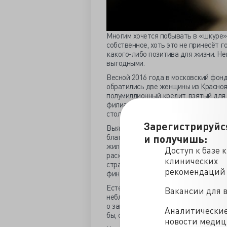
Многим хочется побывать в «шкуре» 
собственное, хоть это не принесёт г
какого-либо позитива для жизни. Не
выгодными.
Весной 2016 года в московский фон
обратились две женщины из Красноя
полумиллионный кредит, взятый для
филиалами не обзавёлся, всю просл
столичные сотрудники, волонтёры и
Зарегистрируйс
Выяснилось, что женщины взяли кре
благотворительным фондом «Подари 
и получишь:
жилом доме на окраине сибирского г
Доступ к базе 
раскрученное, но не был замечен на
клинических
страждущим ещё не оказал, а учреди
рекомендаций
финансировавших их прошлый торгов
Естественно, что настоящий работя
Вакансии для 
неблаговидным клоном и решил оград
о защите достоинства и запрете на
Аналитически
бы, стопроцентно выигрышное дело 
новости меди