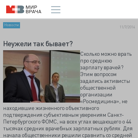
Новости
11/7/2014
Неужели так бывает?
Сколько можно врать
про среднюю
зарплату врачей?
Этим вопросом
задались активисты
общественной
организации
«Росмедицина», не
находившие жизненного объективного
подтверждения субъективным уверениям Санкт-
Петербургского ФОМС, на всех углах вещающего о 44
тысячах средних врачебных зарплатных рублях. Для
начала общественники решили сравнить со средней