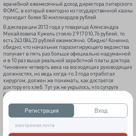
врачебной ежемесячный доход директора питерского
ФОМС, в который ежегодно из государственной казны
приходит более 50 миллиардов рублей.
В декларации 2013 года у товарища Александра
Михайловича Кужель стояло 2 917 010,76 рублей, то
есть 243 084,23 рублей ежемесячно. Обидно! Конечно,
обидно, что начальник паразитирующего ведомства
получает в пять раз больше официально надуманной
и в 10 раз выше реальной заработной платы доктора.
Чиновник четверть века на восходящих руководящих
должностях, но ведь когда-то 3 года отработал
хирургом, должен же понимать, как достаётся
доктору его хлеб. Тут уж не укрылось, что супруге
директора фонда Ольге Кужель, кроме 3 квартир,
принадлежит земельный участок 2 058 м2 с
двухэтажным домом на 189 м2 в элитном коттеджном
Регистрация
Регистрация
Вход
Вход
посёлке Рощино Выборгского района.
Новенький домик был куплен в 2010 году, но чиновник
не согласен с определением жизненного уровня: «Дом