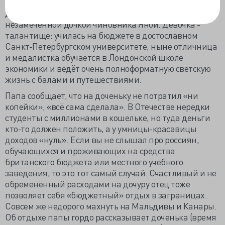
поделиться событиями из жизни с семьей и
друзьями». Социальная сеть не осталась
незамеченной дочкой чиновника Яной. Девочка -
талантище: училась на бюджете в достославном
Санкт-Петербургском университете, ныне отличница
и медалистка обучается в Лондонской школе
экономики и ведёт очень полноформатную светскую
жизнь с балами и путешествиями.
Папа сообщает, что на доченьку не потратил «ни
копейки», «всё сама сделала». В Отечестве нередки
студенты с миллионами в кошельке, но туда деньги
кто-то должен положить, а у умницы-красавицы
доходов «нуль». Если вы не слышал про россиян,
обучающихся и проживающих на средства
британского бюджета или местного учебного
заведения, то это тот самый случай. Счастливый и не
обременённый расходами на дочуру отец тоже
позволяет себя «бюджетный» отдых в заграницах.
Совсем же недорого махнуть на Мальдивы и Канары.
Об отдыхе папы гордо рассказывает доченька (время