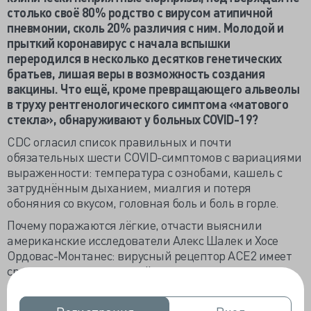
столько своё 80% родство с вирусом атипичной
пневмонии, сколь 20% различия с ним. Молодой и
прыткий коронавирус с начала вспышки
переродился в несколько десятков генетических
братьев, лишая веры в возможность создания
вакцины. Что ещё, кроме превращающего альвеолы
в труху рентгенологического симптома «матового
стекла», обнаруживают у больных COVID-19?
CDC огласил список правильных и почти
обязательных шести COVID-симптомов с вариациями
выраженности: температура с ознобами, кашель с
затруднённым дыханием, миалгия и потеря
обоняния со вкусом, головная боль и боль в горле.
Почему поражаются лёгкие, отчасти выяснили
американские исследователи Алекс Шалек и Хосе
Ордовас-Монтанес: вирусный рецептор ACE2 имеет
сродство к пневмоцитам II типа в альвеолах,
рецептор содержит фермент TMPRSS2, к которому
испытывает сродство интерферон. Преступная связь