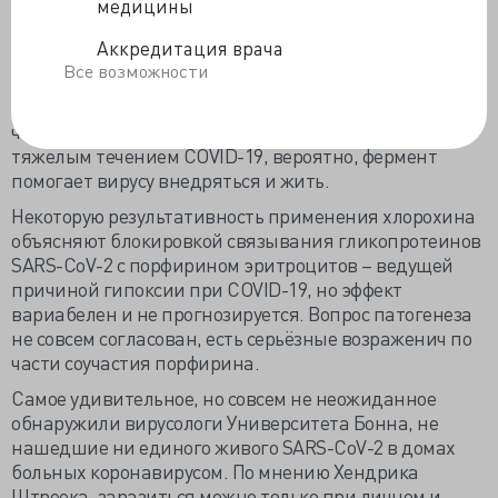
медицины
объясняет его тромбозами и локальным воспалением.
Аккредитация врача
Резкая утрата обоняния, по мнению Жанна
Все возможности
Марраццо из Университета Алабамы, это проявление
микротромбоза. Специалистами из Техаса замечено,
что высокий уровень плазмина часто откликается
тяжелым течением COVID-19, вероятно, фермент
помогает вирусу внедряться и жить.
Некоторую результативность применения хлорохина
объясняют блокировкой связывания гликопротеинов
SARS-CoV-2 с порфирином эритроцитов – ведущей
причиной гипоксии при COVID-19, но эффект
вариабелен и не прогнозируется. Вопрос патогенеза
не совсем согласован, есть серьёзные возраженич по
части соучастия порфирина.
Самое удивительное, но совсем не неожиданное
обнаружили вирусологи Университета Бонна, не
нашедшие ни единого живого SARS-CoV-2 в домах
больных коронавирусом. По мнению Хендрика
Штреека, заразиться можно только при личном и