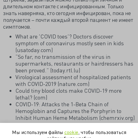
длительном контакте с инфицированным. Только
знать наверняка, кто сегодня инфицирован, пока не
получается – почти каждый второй пациент не имеет
симптомов.
What are 'COVID toes'? Doctors discover
symptom of coronavirus mostly seen in kids
(usatoday.com)
“So far, no transmission of the virus in
supermarkets, restaurants or hairdressers has
been proved.” (today.rtl.lu)
Virological assessment of hospitalized patients
with COVID-2019 (nature.com)
Could tiny blood clots make COVID-19 more
lethal? (com)
COVID-19: Attacks the 1-Beta Chain of
Hemoglobin and Captures the Porphyrin to
Inhibit Human Heme Metabolism (chemrxiv.org)
Мы используем файлы
cookie
, чтобы пользоваться
вирусы
дерматология
инфекции
коронавирус