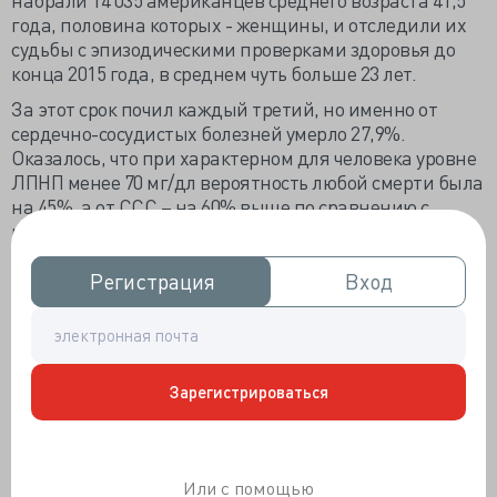
года, половина которых - женщины, и отследили их
судьбы с эпизодическими проверками здоровья до
конца 2015 года, в среднем чуть больше 23 лет.
За этот срок почил каждый третий, но именно от
сердечно-сосудистых болезней умерло 27,9%.
Оказалось, что при характерном для человека уровне
ЛПНП менее 70 мг/дл вероятность любой смерти была
на 45%, а от ССС – на 60% выше по сравнению с
носителями ЛПНП в диапазоне 100-130 мг/дл. В
четыре раза чаще люди с низким ЛПНП погибали от
инсульта, но очень редко – от ИБС.
Регистрация
Регистрация
Вход
Вход
Пациентам ЛПНП в диапазоне от 100 до 130 мг/дл
повезло - от ОНМК они не умирали, но гибли от ССЗ
на 63% чаще, чем носители очень высоких
концентраций ЛПНП – за пределами 190 мг/дл, от
Зарегистрироваться
конкретной ИБС – на 49% больше. Вот и думайте
теперь, как жить, если низкий уровень сей фракции
не обещает защиты, тогда как высоченный по
крайней мере не вынудит остаток жизни пролежать
Или с помощью