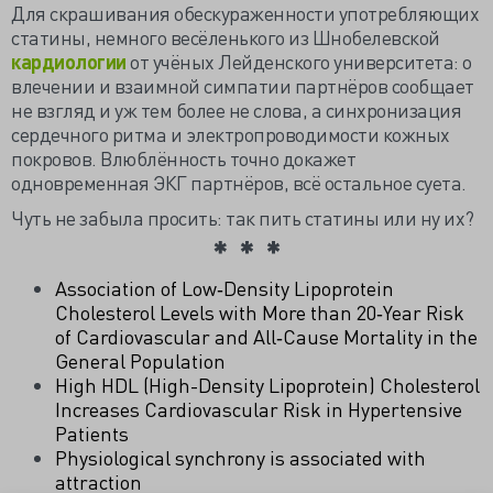
Для скрашивания обескураженности употребляющих
статины, немного весёленького из Шнобелевской
кардиологии
от учёных Лейденского университета: о
влечении и взаимной симпатии партнёров сообщает
не взгляд и уж тем более не слова, а синхронизация
сердечного ритма и электропроводимости кожных
покровов. Влюблённость точно докажет
одновременная ЭКГ партнёров, всё остальное суета.
Чуть не забыла просить: так пить статины или ну их?
Association of Low‐Density Lipoprotein
Cholesterol Levels with More than 20‐Year Risk
of Cardiovascular and All‐Cause Mortality in the
General Population
High HDL (High-Density Lipoprotein) Cholesterol
Increases Cardiovascular Risk in Hypertensive
Patients
Physiological synchrony is associated with
attraction