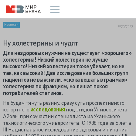
Новости
9/20/2022
Ну холестерины и чудят
Для нездоровых мужчин не существует «хорошего»
холестерина! Низкий холестерин не лучше
высокого! Низкий холестерин тоже убивает, но не
так, как высокий! Два исследования больших групп
пациентов не выяснили, «скока вешать в граммах»
холестерина по фракциям, но лишат покоя
потребителей статинов.
Не будем тянуть резину, сразу суть
проспективного
когортного
исследования
под эгидой Университета
Айовы при соучастии специалиста из Уханьского
технологического университета. С 1988 года за 6 лет в
III Национальное исследование здоровья и питания
набрали 14 035 американцев среднего возраста 41,5