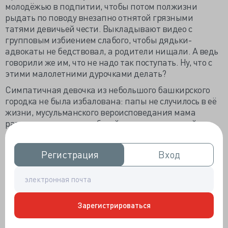
молодёжью в подпитии, чтобы потом полжизни
рыдать по поводу внезапно отнятой грязными
татями девичьей чести. Выкладывают видео с
групповым избиением слабого, чтобы дядьки-
адвокаты не бедствовал, а родители нищали. А ведь
говорили же им, что не надо так поступать. Ну, что с
этими малолетними дурочками делать?
Симпатичная девочка из небольшого башкирского
городка не была избалована: папы не случилось в её
жизни, мусульманского вероисповедания мама
разрывалась между работой и парализованной
бабушкой, а тут ещё одноклассницы омрачили
детство групповым суицидом. Девочка подросла и
Регистрация
Регистрация
Вход
Вход
поступила в медицинский колледж в столице
соседней республики, где числилась на хорошем
счету: оценки за учёбу высокие, поведение
правильно-скромное, уважительное отношение к
преподавателям. Спокойная, организованная,
Зарегистрироваться
скромная, неконфликтная. Не считать же фотки в
неглиже, размещённые в Instagram, проявлением