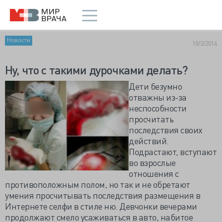
Новости
10/2/2014
Ну, что с такими дурочками делать?
Дети безумно
отважны из-за
неспособности
просчитать
последствия своих
действий.
Подрастают, вступают
во взрослые
отношения с
противоположным полом, но так и не обретают
умения просчитывать последствия размещения в
Интернете селфи в стиле ню. Девчонки вечерами
продолжают смело усаживаться в авто, набитое