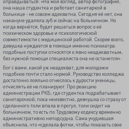
оправдываться: «На мой взгляд, автор фотографий,
она наша студентка и работает санитаркой в
больнице - не совсем адекватна. Сегодня её нет, она
накануне удаляла зуб и сейчас на больничном. Но
когда вернётся, будет решаться вопрос о её
психическом здоровье и психологической
совместимости с медицинской работой. Скорее всего,
девушка нуждается в помощи именно психиатра:
подобные поступки относятся к явно неадекватным,
без нужной помощи специалиста она не останется».
Бог с вами, какой уж неадекват, для молодежи
подобное почти стало нормой. Руководство колледжа
достаточно лояльно отнеслось к дурости ученицы,
отчислять её не планируют. Про реакцию
администрации РКБ, где студентка подрабатывает
санитарочкой, пока неизвестно, девчушка со страху от
сделанного толи впала в прогул, толи сидит на
больничном, то есть по Трудовому кодексу временно
административно неподсудна. Сама учудившая
объяснила, что «сделала фотки, чтобы показать свое