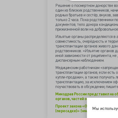
Решение о посмертном донорстве взро
один из близких родственников, начи
родных братьев и сестёр, внуков, за
только 2 часа. Пока родственники п
документов, тело донора кондицион
прижизненной воли на добровольное
Изъятые органы распределяются в 
совместимость, очерёдность и терр
трансплантации органов живого дон
родственников. «Изъятие органов дл
иной зависимости от реципиента, н
диспансерным наблюдением.
Медицинским работникам «запрещае
трансплантации органов, если есть 
купли-продажи», а также получать 
трансплантацию, за исключением оф
поучаствовать в обсуждении, пишите
Минздрав России представил на 
органов, частей органов человека 
Проект закона «О донорстве орган
Мы использ
(пересадке)» (www.rosminzdrav.ru