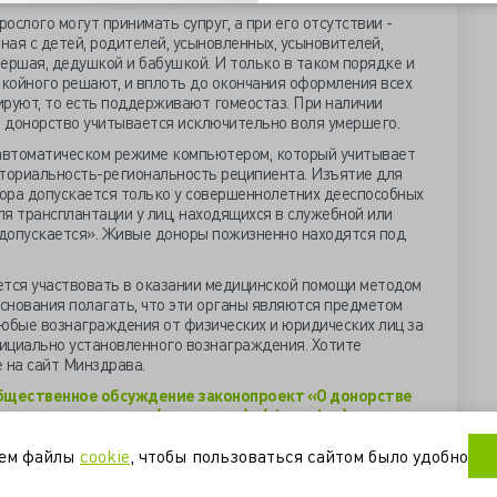
слого могут принимать супруг, а при его отсутствии -
ная с детей, родителей, усыновленных, усыновителей,
вершая, дедушкой и бабушкой. И только в таком порядке и
окойного решают, и вплоть до окончания оформления всех
ируют, то есть поддерживают гомеостаз. При наличии
 донорство учитывается исключительно воля умершего.
автоматическом режиме компьютером, который учитывает
иториальность-региональность реципиента. Изъятие для
ора допускается только у совершеннолетних дееспособных
я трансплантации у лиц, находящихся в служебной или
е допускается». Живые доноры пожизненно находятся под
тся участвовать в оказании медицинской помощи методом
основания полагать, что эти органы являются предметом
любые вознаграждения от физических и юридических лиц за
ициально установленного вознаграждения. Хотите
 на сайт Минздрава.
общественное обсуждение законопроект «О донорстве
и их трансплантации (пересадке)» (ria-ami.ru)
ов, частей органов человека и их трансплантации
уем файлы
cookie
, чтобы пользоваться сайтом было удобно
)