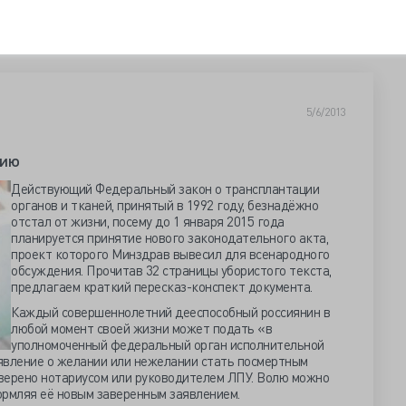
5/6/2013
цию
Действующий Федеральный закон о трансплантации
органов и тканей, принятый в 1992 году, безнадёжно
отстал от жизни, посему до 1 января 2015 года
планируется принятие нового законодательного акта,
проект которого Минздрав вывесил для всенародного
обсуждения. Прочитав 32 страницы убористого текста,
предлагаем краткий пересказ-конспект документа.
Каждый совершеннолетний дееспособный россиянин в
любой момент своей жизни может подать «в
уполномоченный федеральный орган исполнительной
заявление о желании или нежелании стать посмертным
верено нотариусом или руководителем ЛПУ. Волю можно
ормляя её новым заверенным заявлением.