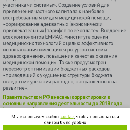
участниками системы». Создание условий для
привлечения частного капитала к наиболее
востребованным видам медицинской помощи,
«формирование адекватных (экономически
привлекательных) тарифов по её оплате». Внедрение
всех компонентов ЕМИАС, «института оценки
медицинских технологий с целью эффективного
использования имеющихся ресурсов системы
здравоохранения, повышения качества оказания
медицинской помощи». Также предусмотрен
пересмотр оптимизации бюджетных расходов,
«приводящий к ухудшению структуры бюджета
вследствие урезания расходов, направленных на
развитие».
Правительством РФ внесены корректировки в
основные направления деятельности до 2018 года
(gmpnews.ru)
Мы используем файлы
cookie
, чтобы пользоваться
ОСНОВНЫЕ НАПРАВЛЕНИЯ деятельности
сайтом было удобно
Правительства Российской Федерации на период до