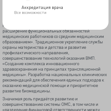
государственной политики в обеспечении здоровья
граждан.
Аккредитация врача
Все возможности
Это повышение структурной эффективности системы
здравоохранения и приоритетное развитие
первичной медико-санитарной помощи, «включая
расширение функциональных обязанностей
медицинских работников со средним медицинским
образованием». Традиционное укрепление службы
охраны материнства и детства и развитие
профилактического направления,
совершенствование технологий оказания ВМП.
«Создание комплекса инновационного
здравоохранения на принципах трансляционной
медицины». Разработка национальных клинических
рекомендаций для обеспечения единых подходов к
оказанию медицинской помощи и приоритетное
развитие биомедицины.
Значимая роль придаётся развитию и
совершенствованию системы ОМС, в том числе и
«разделение финансовой ответственности между