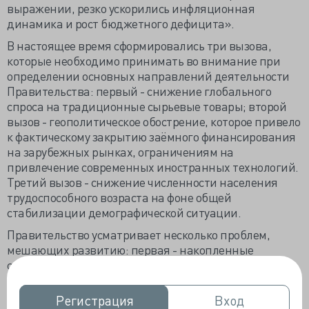
выражении, резко ускорились инфляционная
динамика и рост бюджетного дефицита».
В настоящее время сформировались три вызова,
которые необходимо принимать во внимание при
определении основных направлений деятельности
Правительства: первый - снижение глобального
спроса на традиционные сырьевые товары; второй
вызов - геополитическое обострение, которое привело
к фактическому закрытию заёмного финансирования
на зарубежных рынках, ограничениям на
привлечение современных иностранных технологий.
Третий вызов - снижение численности населения
трудоспособного возраста на фоне общей
стабилизации демографической ситуации.
Правительство усматривает несколько проблем,
мешающих развитию: первая - накопленные
структурные дисбалансы экономического развития;
вторая - высокая доля присутствия государства в
экономике при низкой эффективности его участия;
Регистрация
Регистрация
Вход
Вход