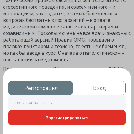
стереотипного поведения, и совсем немного – к
инновациям, как водится, в самых болезненных
вопросах бесплатных госгарантий – в оплате
медицинской помощи и санкциях к партнёрам и
созависимым. Поскольку очень не все врачи знакомы с
работающей версией Правил ОМС, поведаем о
правках пунктиром и тезисно, то есть не обременяя,
но как бы вводя в курс. Сначала о патологическом –
про санкции за медпомощь.
При контроле счетов ЛПУ территориальным ФОМС
предписано выявлять ненадлежащую диагностику и
лечение, что в действующих Правилах прерогатива
Регистрация
Регистрация
Вход
Вход
экспертизы качества медпомощи (ЭКМП)
страховщика. И пусть «расстреливать два раза
уставы не велят», но коль проверяющий счета ЛПУ
«выволок на свет и приволок подколотый, подшитый
материал, никто поделать ничего не смог», ну вы
Зарегистрироваться
поняли – накажут рублём.
Из надуманного Минздравом - отсутствие в медкарте