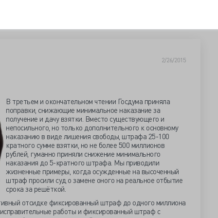
2/26/2015
В третьем и окончательном чтении Госдума приняла
поправки, снижающие минимальное наказание за
получение и дачу взятки. Вместо существующего и
непосильного, но только дополнительного к основному
наказанию в виде лишения свободы, штрафа 25-100
кратного сумме взятки, но не более 500 миллионов
рублей, гуманно приняли снижение минимального
наказания до 5-кратного штрафа. Мы приводили
жизненные примеры, когда осужденные на высоченный
штраф просили суд о замене оного на реальное отбытие
срока за решёткой.
тивный отсидке фиксированный штраф до одного миллиона
т исправительные работы и фиксированный штраф с