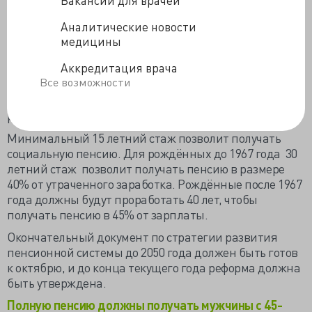
Ведомство предлагает предоставлять право выхода
на пенсию в 60 лет при страховом стаже не менее 15
Аналитические новости
лет. Но вот полную пенсию будут платить только
медицины
мужчинам с 45-летним и женщинам с 40-летним
Аккредитация врача
страховым стажем. Ведомство уверяет, что пенсия
Все возможности
будет такого размера, что не только компенсирует
часть утраченного заработка, но и будет почти в 3
раза превышать прожиточный минимум пенсионера.
Минимальный 15 летний стаж позволит получать
социальную пенсию. Для рождённых до 1967 года 30
летний стаж позволит получать пенсию в размере
40% от утраченного заработка. Рождённые после 1967
года должны будут проработать 40 лет, чтобы
получать пенсию в 45% от зарплаты.
Окончательный документ по стратегии развития
пенсионной системы до 2050 года должен быть готов
к октябрю, и до конца текущего года реформа должна
быть утверждена.
Полную пенсию должны получать мужчины с 45-