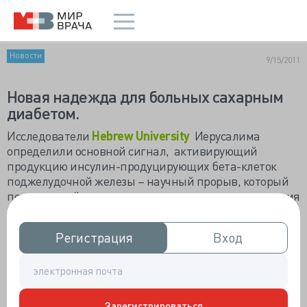
Новости
9/15/2011
Новая надежда для больных сахарным
диабетом.
Исследователи
Hebrew University
Иерусалима
определили основной сигнал, активирующий
продукцию инсулин-продуцирующих бета-клеток
поджелудочной железы – научный прорыв, который
поможет найти пути восстановления или увеличения
функции бета-клеток у больных диабетом 1-ого типа.
Работа над многолетним проектом велась под
Регистрация
Регистрация
Вход
Вход
руководством профессора Института Медицинских
Исследований Израиль-Канада
Hebrew University
Yuval Dor, исследователями Университета
Hadassah
University Medical Center
и секции сахарного диабета
Зарегистрироваться