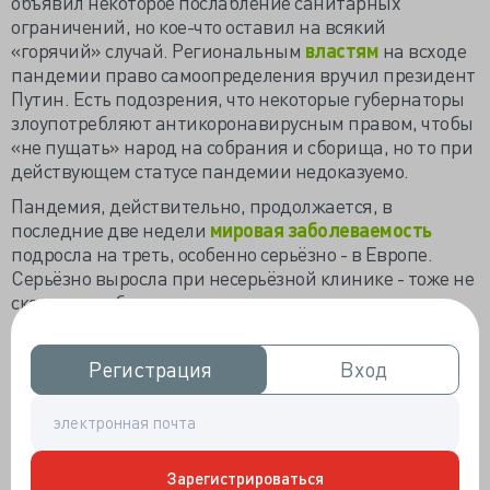
объявил некоторое послабление санитарных
ограничений, но кое-что оставил на всякий
«горячий» случай. Региональным
властям
на всходе
пандемии право самоопределения вручил президент
Путин. Есть подозрения, что некоторые губернаторы
злоупотребляют антикоронавирусным правом, чтобы
«не пущать» народ на собрания и сборища, но то при
действующем статусе пандемии недоказуемо.
Пандемия, действительно, продолжается, в
последние две недели
мировая заболеваемость
подросла на треть, особенно серьёзно - в Европе.
Серьёзно выросла при несерьёзной клинике - тоже не
скажешь, заболеваемость аналогична всплеску
годичной давности, и смертность как по осени 2020,
но средняя летальность упала с уханьских 5–6% до
Регистрация
Регистрация
Вход
Вход
0,5–0,4% и ниже. В рейтинге ежедневной
заболеваемости COVID-19
Россия
колеблется
между 6
и 8 местами, на первом – США с 88,6 тысячами.
Академик Сергей
Нетёсов считает
: «Уже сейчас
Зарегистрироваться
наметился рост заболеваемости. К примеру, по России