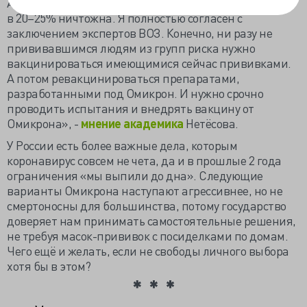
Альфы препараты работают очень скромно. «Защита
в 20–25% ничтожна. Я полностью согласен с
заключением экспертов ВОЗ. Конечно, ни разу не
прививавшимся людям из групп риска нужно
вакцинироваться имеющимися сейчас прививками.
А потом ревакцинироваться препаратами,
разработанными под Омикрон. И нужно срочно
проводить испытания и внедрять вакцину от
Омикрона», -
мнение академика
Нетёсова.
У России есть более важные дела, которым
коронавирус совсем не чета, да и в прошлые 2 года
ограничения «мы выпили до дна». Следующие
варианты Омикрона наступают агрессивнее, но не
смертоносны для большинства, потому государство
доверяет нам принимать самостоятельные решения,
не требуя масок-прививок с посиделками по домам.
Чего ещё и желать, если не свободы личного выбора
хотя бы в этом?