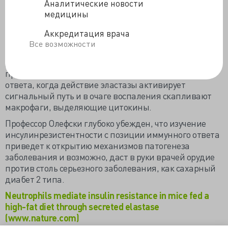
Аналитические новости
коротким жизненным циклом, не в состоянии
медицины
поддерживать хроническое воспаление. И даже если
нейтрофильная эластаза и влияет на
Аккредитация врача
восприимчивость тканей, то лишь вначале этого
Все возможности
процесса, но никак не поддерживает его в
дальнейшем. Ученый считает, что возможная
проблема лежит в следующих этапах иммунного
ответа, когда действие эластазы активирует
сигнальный путь и в очаге воспаления скапливают
макрофаги, выделяющие цитокины.
Профессор Олефски глубоко убежден, что изучение
инсулинрезистентности с позиции иммунного ответа
приведет к открытию механизмов патогенеза
заболевания и возможно, даст в руки врачей орудие
против столь серьезного заболевания, как сахарный
диабет 2 типа.
Neutrophils mediate insulin resistance in mice fed a
high-fat diet through secreted elastase
(www.nature.com)