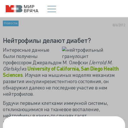
Новости
8/6/2012
Нейтрофилы делают диабет?
Интересные данные
были получены
профессором Джеральдом М. Олефски
(Jerrold M.
Olefsky)
из
University of California, San Diego Health
Sciences
. Изучая на мышиных моделях механизм
развития инсулинрезистентного состояния, он
обнаружил далеко не последнее участие в нем
нейтрофилов.
Будучи первыми клетками иммунной системы,
откликающимися на тканевое воспаление,
нейтрофилы в каких-то случаях гасят
воспалительный процесс, приводя к выздоровлению,
а в каких-то, с помощью макрофагов переводят его в