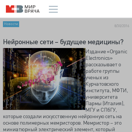
Новости
8/30/2016
Нейронные сети – будущее медицины?
Издание «Organic
Electronics»
рассказывает о
работе группы
ученых из
Курчатовского
института, МФТИ,
университета
Пармы (Италия),
МГУ и СПбГУ,
которые создали искусственную нейронную сеть на
основе полимерных мемристоров. Мемристор – это
миниатюрный электрический элемент, который