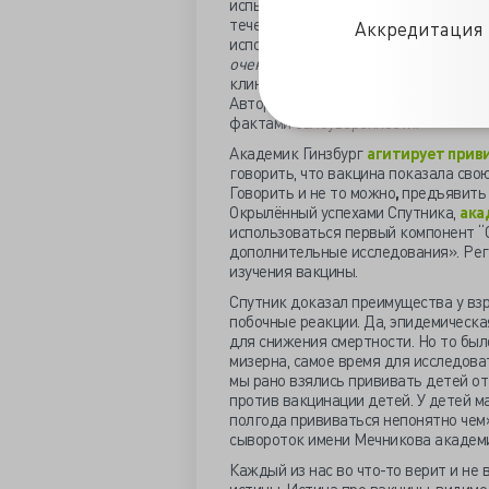
испытывать при ничему не угрожающ
течение – раритет, удивляет, что
Ко
Аккредитация 
использована
одна и та же вакцина
очень высокий профиль безопасност
клинические испытания со взрослым
Авторам фармацевтического продукт
фактами самоуверенности.
Академик Гинзбург
агитирует прив
говорить, что вакцина показала сво
Говорить и не то можно
,
предъявить 
Окрылённый успехами Спутника,
ака
использоваться первый компонент “С
дополнительные исследования». Рег
изучения вакцины.
Спутник доказал преимущества у вз
побочные реакции. Да, эпидемическа
для снижения смертности. Но то было
мизерна, самое время для исследова
мы рано взялись прививать детей от
против вакцинации детей. У детей м
полгода прививаться непонятно чем»
сывороток имени Мечникова академи
Каждый из нас во что-то верит и не 