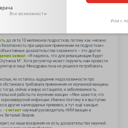
ем заболевании, когда смертность нулевая и тяжёлое
виВак
намерены использовать с 3 лет. «У нас будет
врача
и
для взрослых, и для детей
именно из-за того, что у нее
Все возможности
и
». Гуманно начать испытания с детьми, провалив
Или с 
и и опубликовав лишь данные о доклинической фазе.
а не отказать в здоровом цинизме и не подтверждаемой
ить
до лета 10 миллионов подростков, потому как «можно
ю безопасность при широком применении на подростках».
объективные доказательства сказанного – это другое.
демик заявил
: «Я надеюсь, что для ревакцинации будет
путника М”. Хотя регулятор может поручить нам провести
улятор в лице Минздрава пока не решился потребовать
рослых, но осталось ощущение недосказанности про
я обстановка требовала применения не изученной вакцины
 тогда, сейчас и вирус истощился, и заболеваемость
тельской работы по изучению вакцин. «Мне кажется, что
 коронавирусной инфекции. Именно поэтому я и выступаю
асса других календарных прививок, а тут ещё каждые
, -
считает
научный руководитель НИИ вакцин и
к Виталий Зверев.
верит, но наши воззрения не есть доказательство научной