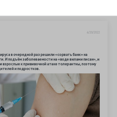
4/20/2022
руса в очередной раз решили «сорвать банк» на
. И подъём заболеваемости на «воде вилами писан», и
 и взрослые к прививочной атаке толерантны, поэтому
дителей и подростков.