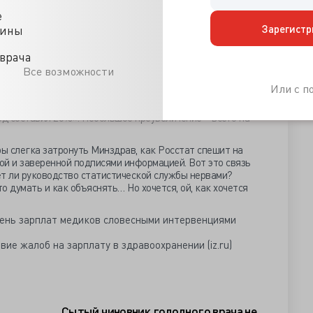
ельно взятой ЦНС.
е
з чего вытекает при расчёте зарплаты. Разные работники –
Зарегистр
цины
ас – если говорить о людях, которые занимают одинаковые
ько лет назад, потому что в 2012 году процент оклада
врача
т 20 до 30%, а сейчас все регионы подтянули до 50-55%».
Все возможности
тили внимание, то на следующий день после заявления
Или с 
ильной интерпретации, появилась информация Росстата о
 зарплаты на первом месте среди всех отраслей оказалось
од составил 26%». Небольшое преувеличение – всего на
ры слегка затронуть Минздрав, как Росстат спешит на
ой и заверенной подписями информацией. Вот это связь
ет ли руководство статистической службы нервами?
то думать и как объяснять… Но хочется, ой, как хочется
ень зарплат медиков словесными интервенциями
ие жалоб на зарплату в здравоохранении (iz.ru)
Сытый чиновник голодного врача не