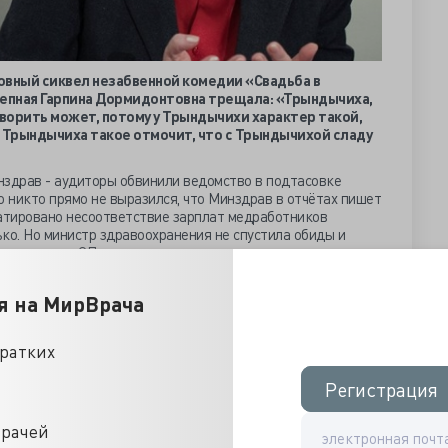
овный сиквел незабвенной комедии «Свадьба в
лепная Гарпина Дормидонтовна трещала: «Трындычиха,
атворить может, потому у Трындычихи характер такой,
о Трындычиха такое отмочит, что с Трындычихой сладу
нздрав - аудиторы обвинили ведомство в подтасовке
о никто прямо не выразился, что Минздрав в отчётах пишет
статировано несоответствие зарплат медработников
ко. Но министр здравоохранения не спустила обиды и
 аудиторам СП, как надо считать правильно.
сь отклонение в «минус 5%» от заявленной Росстатом
ей ЛПУ не фактической финансовой информации, а
я на МирВрача
о среднюю зарплату «по версии Росстата» фигурально-
роника Игоревна сообщила: «За последние 2–3 года, вы
кратких
ессу,
жалоб у нас на зарплату не было в отрасли
».
ей страной чиновницу на «чистую воду», вспоминая, как
Регистрация
Регистрация
диков средними цифрами своих непомерно высоких
министру прессу читать? Для переваривания информации у
врачей
да человек во что-то свято верит, значит, это существует