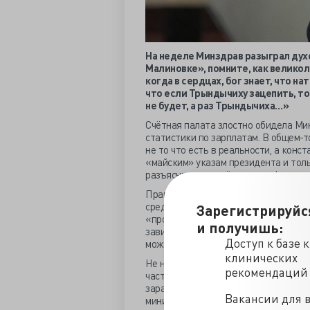
На неделе Минздрав разыграл дух
Малиновке», помните, как велико
когда в сердцах, бог знает, что н
что если Трындычиху зацепить, т
не будет, а раз Трындычиха…»
Счётная палата злостно обидела Ми
статистики по зарплатам. В общем-т
не то что есть в реальности, а кон
«майским» указам президента и толь
разъяснила недалёким в арифметике
Правильным по-министерски оказало
средней суммы, усугублённое подач
Зарегистрируйс
«прогнозного» уровня, что и сделал
и получишь:
завиральной. Дальше – больше, и Ве
Доступ к базе 
можете посмотреть сами, поднять пр
клинических
Не наше дело выводить уважаемую вс
рекомендаций
часто СМИ пишут про возмущение ме
заработков. Когда занятой госпоже 
Вакансии для 
министра есть специальные люди. Ког