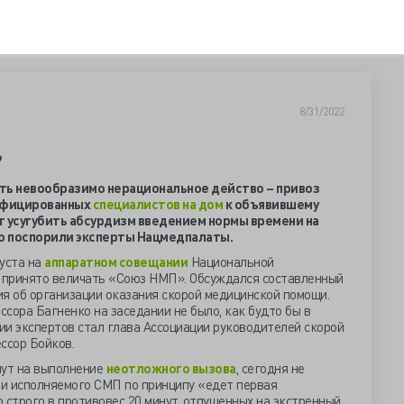
8/31/2022
?
ть невообразимо нерациональное действо – привоз
лифицированных
специалистов на дом
к объявившему
т усугубить абсурдизм введением нормы времени на
но поспорили эксперты Нацмедпалаты.
густа на
аппаратном совещании
Национальной
 принято величать «Союз НМП». Обсуждался составленный
 об организации оказания скорой медицинской помощи.
сора Багненко на заседании не было, как будто бы в
ии экспертов стал глава Ассоциации руководителей скорой
ссор Бойков.
нут на выполнение
неотложного вызова
, сегодня не
и исполняемого СМП по принципу «едет первая
 строго в противовес 20 минут, отпущенных на экстренный