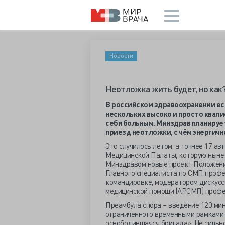
Новости
Неотложка жить будет, но как
В российском здравоохранении ес
нескольких высоко и просто ква
себя больным. Минздрав планируе
приезд неотложки, с чём энергич
Это случилось летом, а точнее 17 ав
Медицинской Палаты, которую ныне
Минздравом новые проект Положения
Главного специалиста по СМП профес
командировке, модератором дискусс
медицинской помощи (АРСМП) профе
Преамбула спора – введение 120 ми
ограниченного временными рамками 
освободившаяся бригада». Не сильно