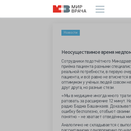
Новости
Неосуществимое время медпо
Сотрудники подотчётного Минздрав
приёма пациента разными специалис
реальной потребности, в первую очер
пациента, и всё равно не втиснется
оптимумом у учёных людей совсем не
друг друга, но разные стези.
«Мы в медицине иногда много тратим
ратовать за расширение 12 минут. Н
радио Бадма Башанкаев. Доказыва
ошибку бесполезно, отобьют своими 
понятно – не хватает отведённых м
Аналогично не складывается с выпо
рассчитанному одновременно по-научн