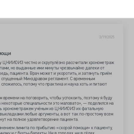
3/19/2025
мощи
у ЦНИИОИЗ честно и скрупулёзно рассчитали хронометраж
тами, но выданные ими минуты чрезвычайно далеки от
едь, пациента. Врач может и укоротить, и затянуть приём
 в спущенный Минздравом регламент. С временным
 сложилось, потому что практика и наука хоть и питают
 времени на поговорить, чтобы успокоить, поэтому я буду
а некоторые специальности это маловато», — поделился на
ть хронометражем учёным из ЦНИИОИЗ их фатальную
выкладками любые аргументы, а вот так по-простому всем
инут на полное удовлетворение пациента.
лнением лимита по прибытию «скорой помощи» к пациенту,
ому и с бухты-барахты. Ни в городах, ни в сёлах