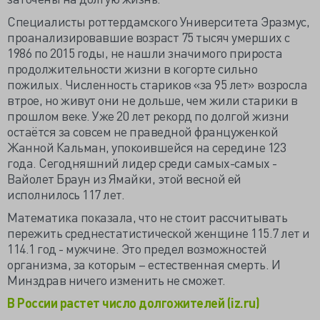
Специалисты роттердамского Университета Эразмус,
проанализировавшие возраст 75 тысяч умерших с
1986 по 2015 годы, не нашли значимого прироста
продолжительности жизни в когорте сильно
пожилых. Численность стариков «за 95 лет» возросла
втрое, но живут они не дольше, чем жили старики в
прошлом веке. Уже 20 лет рекорд по долгой жизни
остаётся за совсем не праведной француженкой
Жанной Кальман, упокоившейся на середине 123
года. Сегодняшний лидер среди самых-самых -
Вайолет Браун из Ямайки, этой весной ей
исполнилось 117 лет.
Математика показала, что не стоит рассчитывать
пережить среднестатистической женщине 115.7 лет и
114.1 год - мужчине. Это предел возможностей
организма, за которым – естественная смерть. И
Минздрав ничего изменить не сможет.
В России растет число долгожителей (iz.ru)