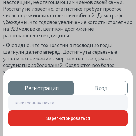
настоящим, не отягощающим членов своей семьи,
Росстату не известно, статистике требует простое
число переживших столетний юбилей. Демографы
убеждены, что годовое увеличение когорты столетних
на 923 человека, целиком достижение
развивающейся медицины.
«Очевидно, что технологии в последние годы
шагнули далеко вперёд. Достигнуты серьёзные
успехи по снижению смертности от сердечно-
сосудистых заболеваний. Создаются всё более
эффективные медицинские препараты,
направленные на борьбу с онкологическими
заболеваниями, что для людей старшего возраста
Регистрация
Регистрация
Вход
Вход
особенно важно», — пояснил профессор факультета
глобальных процессов МГУ Андрей Коротаев. Ну, как-
то несправедливо, индивидуальное жизненное
достижение целиком относит на счёт Минздрава.
Зарегистрироваться
Нынешние столетние родились до 1917 года, когда
миллионы умирали от инфекций. Зрелость их
проходила на лекарственном «безрыбье», а то что