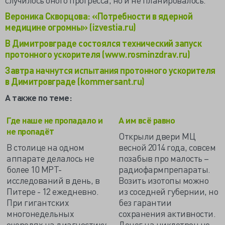
Вероника Скворцова: «Потребности в ядерной
медицине огромны» (izvestia.ru)
В Димитровграде состоялся технический запуск
протонного ускорителя (www.rosminzdrav.ru)
Завтра начнутся испытания протонного ускорителя
в Димитровграде (kommersant.ru)
А также по теме:
Где наше не пропадало и
А им всё равно
т
не пропадё
Открыли двери МЦ
В столице на одном
весной 2014 года, совсем
аппарате делалось не
позабыв про малость –
более 10 МРТ-
радиофармпрепараты.
исследований в день, в
Возить изотопы можно
Питере - 12 ежедневно.
из соседней губернии, но
При гигантских
без гарантии
многонедельных
сохранения активности.
очередях на диагностику
Денег на циклотрон не