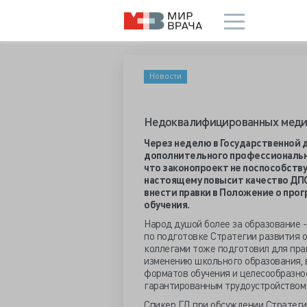
Новости
Недоквалифицированных медик
Через неделю в Государственной д
дополнительного профессиональн
что законопроект не поспособству
настоящему повысит качество ДПО 
внести правки в Положение о про
обучения.
Народ душой более за образование -
по подготовке Стратегии развития 
коллегами тоже подготовил для пр
изменению школьного образования, 
форматов обучения и целесообразно
гарантированным трудоустройством 
Спикер ГД при обсуждении Стратегии