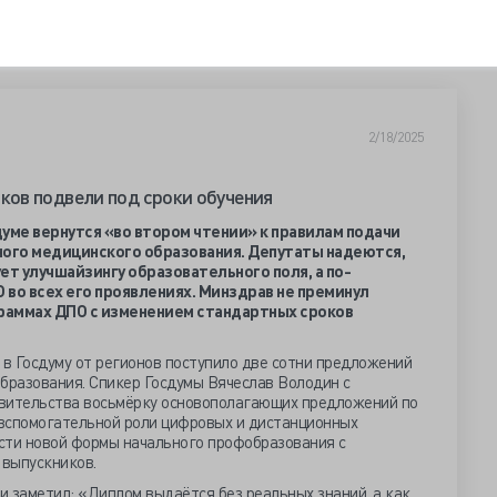
2/18/2025
ов подвели под сроки обучения
уме вернутся «во втором чтении» к правилам подачи
ого медицинского образования. Депутаты надеются,
ет улучшайзингу образовательного поля, а по-
во всех его проявлениях. Минздрав не преминул
граммах ДПО с изменением стандартных сроков
 в Госдуму от регионов поступило две сотни предложений
образования. Спикер Госдумы Вячеслав Володин с
авительства восьмёрку основополагающих предложений по
вспомогательной роли цифровых и дистанционных
сти новой формы начального профобразования с
выпускников.
 заметил: «Диплом выдаётся без реальных знаний, а как