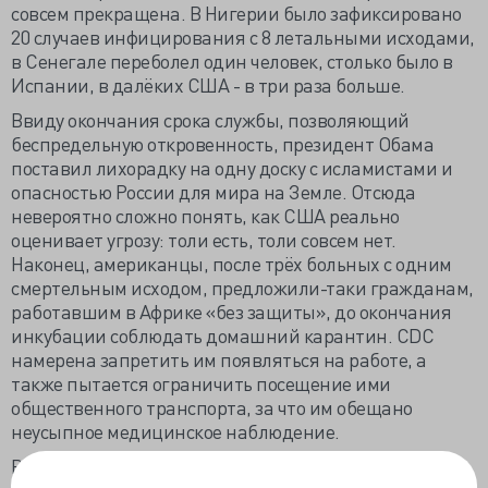
совсем прекращена. В Нигерии было зафиксировано
20 случаев инфицирования с 8 летальными исходами,
в Сенегале переболел один человек, столько было в
Испании, в далёких США - в три раза больше.
Ввиду окончания срока службы, позволяющий
беспредельную откровенность, президент Обама
поставил лихорадку на одну доску с исламистами и
опасностью России для мира на Земле. Отсюда
невероятно сложно понять, как США реально
оценивает угрозу: толи есть, толи совсем нет.
Наконец, американцы, после трёх больных с одним
смертельным исходом, предложили-таки гражданам,
работавшим в Африке «без защиты», до окончания
инкубации соблюдать домашний карантин. CDC
намерена запретить им появляться на работе, а
также пытается ограничить посещение ими
общественного транспорта, за что им обещано
неусыпное медицинское наблюдение.
Ранее власти США пятью аэропортами ограничили