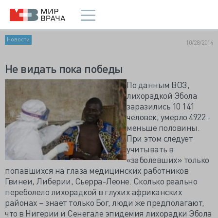
Новости
10/28/2014
Не видать пока победы
По данным ВОЗ,
лихорадкой Эбола
заразились 10 141
человек, умерло 4922 -
меньше половины.
При этом следует
учитывать в
«заболевших» только
попавшихся на глаза медицинских работников
Гвинеи, Либерии, Сьерра-Леоне. Сколько реально
переболело лихорадкой в глухих африканских
районах – знает только Бог, люди же предполагают,
что в Нигерии и Сенегале эпидемия лихорадки Эбола