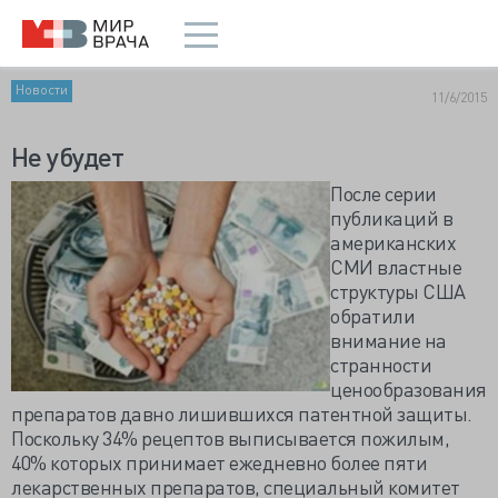
Новости
11/6/2015
Не убудет
После серии
публикаций в
американских
СМИ властные
структуры США
обратили
внимание на
странности
ценообразования
препаратов давно лишившихся патентной защиты.
Поскольку 34% рецептов выписывается пожилым,
40% которых принимает ежедневно более пяти
лекарственных препаратов, специальный комитет