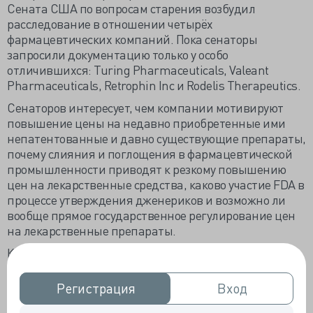
Сената США по вопросам старения возбудил
расследование в отношении четырёх
фармацевтических компаний. Пока сенаторы
запросили документацию только у особо
отличившихся: Turing Pharmaceuticals, Valeant
Pharmaceuticals, Retrophin Inc и Rodelis Therapeutics.
Сенаторов интересует, чем компании мотивируют
повышение цены на недавно приобретенные ими
непатентованные и давно существующие препараты,
почему слияния и поглощения в фармацевтической
промышленности приводят к резкому повышению
цен на лекарственные средства, каково участие FDA в
процессе утверждения дженериков и возможно ли
вообще прямое государственное регулирование цен
на лекарственные препараты.
Каждый запрос касается только определённого
препарата без рассмотрения ценовой политики
изучаемой компании. Так недавно перепроданная
Регистрация
Регистрация
Вход
Вход
Impax Laboratories компания Turing Pharmaceuticals