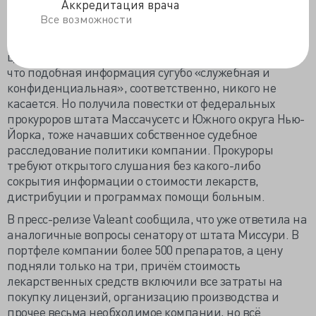
Аккредитация врача
демократов из Комитета по контролю и
Все возможности
правительственным реформам Конгресса,
потребовавших предоставить информацию о
ценовой политике. Тогда руководство фирмы завило,
что подобная информация сугубо «служебная и
конфиденциальная», соответственно, никого не
касается. Но получила повестки от федеральных
прокуроров штата Массачусетс и Южного округа Нью-
Йорка, тоже начавших собственное судебное
расследование политики компании. Прокуроры
требуют открытого слушания без какого-либо
сокрытия информации о стоимости лекарств,
дистрибуции и программах помощи больным.
В пресс-релизе Valeant сообщила, что уже ответила на
аналогичные вопросы сенатору от штата Миссури. В
портфеле компании более 500 препаратов, а цену
подняли только на три, причём стоимость
лекарственных средств включили все затраты на
покупку лицензий, организацию производства и
прочее весьма необходимое компании, но всё